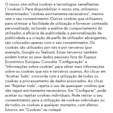
O nosso site utiliza cookies e tecnologias semelhantes
Opções de pagamento
("cookies"). Para disponibilizar o nosso site, utilizamos
determinados "cookies estritamente necessários", mesmo
sem o seu consentimento. Outros cookies que utilizamos
para otimizar a facilidade de utilização e fornecer conteúdo
personalizado, incluindo a análise do comportamento do
utilizador, a eficácia da publicidade, a personalização da
publicidade e a criação de perfis de utilizador abrangentes,
são colocados apenas com o seu consentimento. Os
Empresa
cookies são utilizados por nós e por terceiros (por
exemplo, Google ou Tealium). Estes terceiros também
podem tratar os seus dados pessoais fora do Espaço
Económico Europeu. Consulte "Configuração" e
FAQs Loja Online
"Informações sobre cookies" para obter mais informações
sobre os cookies que nós e terceiros usamos. Ao clicar em
O SEU NAVEGADOR NÃO SUPORTA
"Aceitar Tudo", concorda com a utilização de todos os
ESTE WEBSITE
cookies e processamento de dados associados. Ao clicar
em "Rejeitar tudo", rejeita o uso de quaisquer cookies que
Contacto
não sejam estritamente necessários. Em "Configurar", pode
aceitar ou rejeitar cookies individuais. Pode retirar o seu
Está utilizar um navegador que ainda não suportamos. Para
consentimento para a utilização de cookies individuais ou
obter o melhor uso de nosso site, recomendamos que altere
de todos os cookies a qualquer momento, com efeitos
para um dos seguintes navegadores:
futuros, em "Cookies" no rodapé.