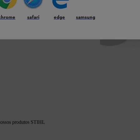
chrome
safari
edge
samsung
 nossos produtos STIHL