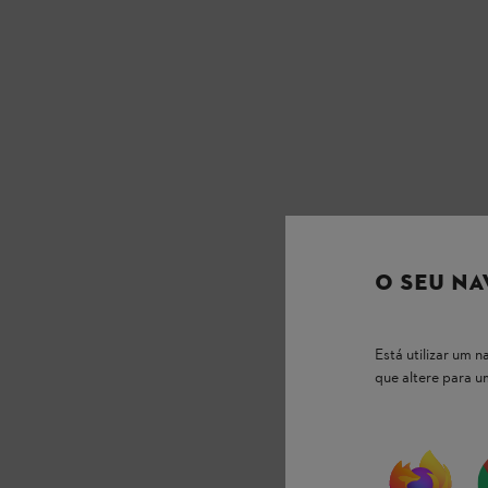
O SEU NA
Está utilizar um
que altere para 