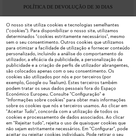
POLÍTICA DE DEVOLUÇÃO DE 30 DIAS
O nosso site utiliza cookies e tecnologias semelhantes
Opções de pagamento
("cookies"). Para disponibilizar o nosso site, utilizamos
determinados "cookies estritamente necessários", mesmo
sem o seu consentimento. Outros cookies que utilizamos
para otimizar a facilidade de utilização e fornecer conteúdo
personalizado, incluindo a análise do comportamento do
utilizador, a eficácia da publicidade, a personalização da
publicidade e a criação de perfis de utilizador abrangentes,
são colocados apenas com o seu consentimento. Os
Empresa
cookies são utilizados por nós e por terceiros (por
exemplo, Google ou Tealium). Estes terceiros também
podem tratar os seus dados pessoais fora do Espaço
Económico Europeu. Consulte "Configuração" e
FAQs Loja Online
"Informações sobre cookies" para obter mais informações
sobre os cookies que nós e terceiros usamos. Ao clicar em
O SEU NAVEGADOR NÃO SUPORTA
"Aceitar Tudo", concorda com a utilização de todos os
ESTE WEBSITE
cookies e processamento de dados associados. Ao clicar
em "Rejeitar tudo", rejeita o uso de quaisquer cookies que
Contacto
não sejam estritamente necessários. Em "Configurar", pode
aceitar ou rejeitar cookies individuais. Pode retirar o seu
Está utilizar um navegador que ainda não suportamos. Para