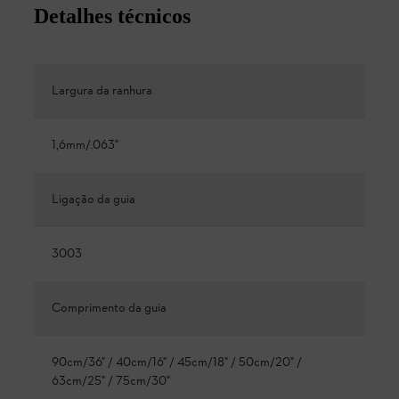
Detalhes técnicos
Largura da ranhura
1,6mm/.063"
Ligação da guia
3003
Comprimento da guia
90cm/36" / 40cm/16" / 45cm/18" / 50cm/20" /
63cm/25" / 75cm/30"