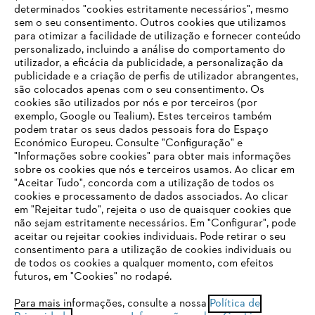
determinados "cookies estritamente necessários", mesmo
sem o seu consentimento. Outros cookies que utilizamos
para otimizar a facilidade de utilização e fornecer conteúdo
personalizado, incluindo a análise do comportamento do
utilizador, a eficácia da publicidade, a personalização da
publicidade e a criação de perfis de utilizador abrangentes,
são colocados apenas com o seu consentimento. Os
Empresa
cookies são utilizados por nós e por terceiros (por
exemplo, Google ou Tealium). Estes terceiros também
podem tratar os seus dados pessoais fora do Espaço
Económico Europeu. Consulte "Configuração" e
FAQs Loja Online
"Informações sobre cookies" para obter mais informações
sobre os cookies que nós e terceiros usamos. Ao clicar em
O SEU NAVEGADOR NÃO SUPORTA
"Aceitar Tudo", concorda com a utilização de todos os
ESTE WEBSITE
cookies e processamento de dados associados. Ao clicar
em "Rejeitar tudo", rejeita o uso de quaisquer cookies que
Contacto
não sejam estritamente necessários. Em "Configurar", pode
aceitar ou rejeitar cookies individuais. Pode retirar o seu
Está utilizar um navegador que ainda não suportamos. Para
consentimento para a utilização de cookies individuais ou
obter o melhor uso de nosso site, recomendamos que altere
de todos os cookies a qualquer momento, com efeitos
para um dos seguintes navegadores:
futuros, em "Cookies" no rodapé.
Condições gerais de venda
Proteção de Dados
Para mais informações, consulte a nossa
Política de