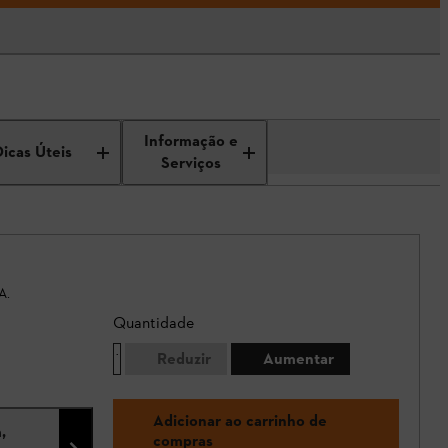
Informação e
Dicas Úteis
Serviços
A.
Quantidade
Reduzir
Aumentar
Adicionar ao carrinho de
,
compras