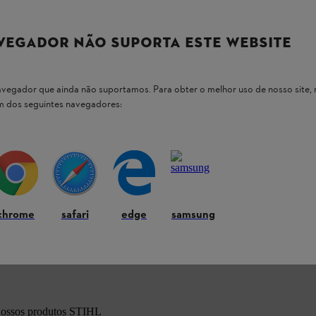
tarefas exigentes, como o corte de madeira de
eneficia ainda de
peso reduzido
que facilita o
VEGADOR NÃO SUPORTA ESTE WEBSITE
o permanente
dos rolamentos permitem um
 navegador que ainda não suportamos. Para obter o melhor uso de nosso sit
uma
vida útil mais longa e isenta de
um dos seguintes navegadores:
ena ou grande
, adaptando-se a diferentes tipos
chrome
safari
edge
samsung
 nossos produtos STIHL