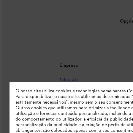
Opçõe
Empresa
Sobre nós
O nosso site utiliza cookies e tecnologias semelhantes ("c
Imprensa
Para disponibilizar o nosso site, utilizamos determinados 
Carreira
estritamente necessários", mesmo sem o seu consentiment
Outros cookies que utilizamos para otimizar a facilidade 
Responsabilidade
utilização e fornecer conteúdo personalizado, incluindo a 
do comportamento do utilizador, a eficácia da publicidade
Linha Integridade STIHL
personalização da publicidade e a criação de perfis de uti
abrangentes, são colocados apenas com o seu consentim