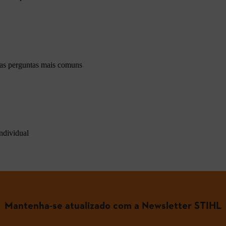
 as perguntas mais comuns
ndividual
Mantenha-se atualizado com a Newsletter STIHL