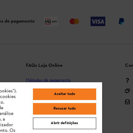
s de pagamento
FAQs Loja Online
Con
Métodos de pagamento
ookies").
Envio e entrega
Aceitar tudo
"cookies
Devolução
o.
de
Recusar tudo
Reclamação e garantia
análise
, a
STIHL Orange Deals
Abrir definições
lizador
ento. Os