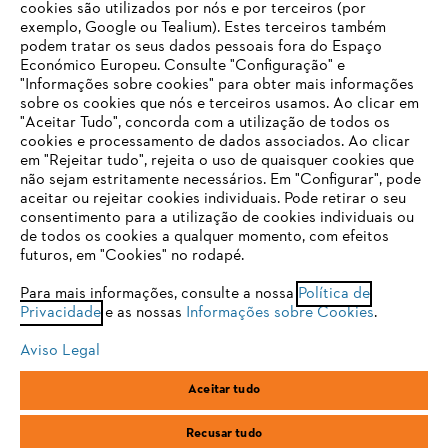
cookies são utilizados por nós e por terceiros (por
exemplo, Google ou Tealium). Estes terceiros também
podem tratar os seus dados pessoais fora do Espaço
Económico Europeu. Consulte "Configuração" e
FAQs Loja Online
"Informações sobre cookies" para obter mais informações
sobre os cookies que nós e terceiros usamos. Ao clicar em
O SEU NAVEGADOR NÃO SUPORTA
"Aceitar Tudo", concorda com a utilização de todos os
ESTE WEBSITE
cookies e processamento de dados associados. Ao clicar
em "Rejeitar tudo", rejeita o uso de quaisquer cookies que
Contacto
não sejam estritamente necessários. Em "Configurar", pode
aceitar ou rejeitar cookies individuais. Pode retirar o seu
Está utilizar um navegador que ainda não suportamos. Para
consentimento para a utilização de cookies individuais ou
obter o melhor uso de nosso site, recomendamos que altere
de todos os cookies a qualquer momento, com efeitos
para um dos seguintes navegadores:
futuros, em "Cookies" no rodapé.
Condições gerais de venda
Proteção de Dados
Para mais informações, consulte a nossa
Política de
Privacidade
e as nossas
Informações sobre Cookies
.
firefox
chrome
Sobre nós
Cookies
Informação jurídica
Aviso Legal
safari
edge
Aceitar tudo
Andreas Stihl, S.A.
R.C.Emp. Ed.3-P.0-Lj.2
samsung
2710-693 Sintra, Portugal
Recusar tudo