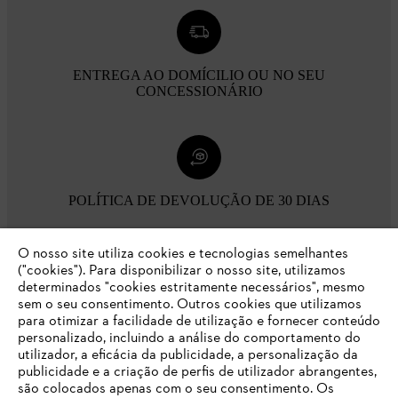
ENTREGA AO DOMÍCILIO OU NO SEU
CONCESSIONÁRIO
POLÍTICA DE DEVOLUÇÃO DE 30 DIAS
O nosso site utiliza cookies e tecnologias semelhantes
Opções de pagamento
("cookies"). Para disponibilizar o nosso site, utilizamos
determinados "cookies estritamente necessários", mesmo
sem o seu consentimento. Outros cookies que utilizamos
para otimizar a facilidade de utilização e fornecer conteúdo
personalizado, incluindo a análise do comportamento do
utilizador, a eficácia da publicidade, a personalização da
publicidade e a criação de perfis de utilizador abrangentes,
são colocados apenas com o seu consentimento. Os
Empresa