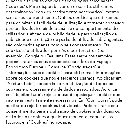
O nosso site utiliza cookies e tecnologias semelhantes
Opções de pagamento
("cookies"). Para disponibilizar o nosso site, utilizamos
determinados "cookies estritamente necessários", mesmo
sem o seu consentimento. Outros cookies que utilizamos
para otimizar a facilidade de utilização e fornecer conteúdo
personalizado, incluindo a análise do comportamento do
utilizador, a eficácia da publicidade, a personalização da
publicidade e a criação de perfis de utilizador abrangentes,
são colocados apenas com o seu consentimento. Os
Empresa
cookies são utilizados por nós e por terceiros (por
exemplo, Google ou Tealium). Estes terceiros também
podem tratar os seus dados pessoais fora do Espaço
Económico Europeu. Consulte "Configuração" e
FAQs Loja Online
"Informações sobre cookies" para obter mais informações
sobre os cookies que nós e terceiros usamos. Ao clicar em
O SEU NAVEGADOR NÃO SUPORTA
"Aceitar Tudo", concorda com a utilização de todos os
ESTE WEBSITE
cookies e processamento de dados associados. Ao clicar
em "Rejeitar tudo", rejeita o uso de quaisquer cookies que
Contacto
não sejam estritamente necessários. Em "Configurar", pode
aceitar ou rejeitar cookies individuais. Pode retirar o seu
Está utilizar um navegador que ainda não suportamos. Para
consentimento para a utilização de cookies individuais ou
obter o melhor uso de nosso site, recomendamos que altere
de todos os cookies a qualquer momento, com efeitos
para um dos seguintes navegadores:
futuros, em "Cookies" no rodapé.