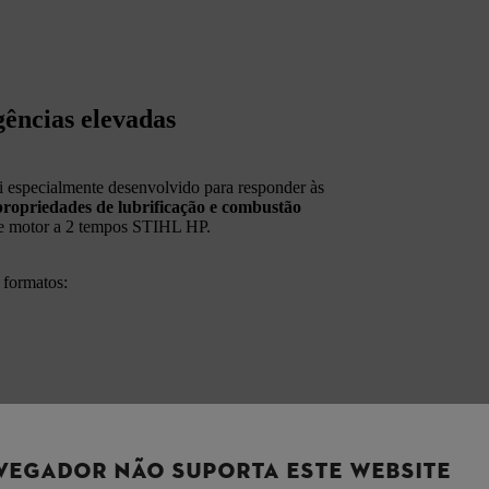
ências elevadas
 especialmente desenvolvido para responder às
propriedades de lubrificação e combustão
de motor a 2 tempos STIHL HP.
 formatos:
VEGADOR NÃO SUPORTA ESTE WEBSITE