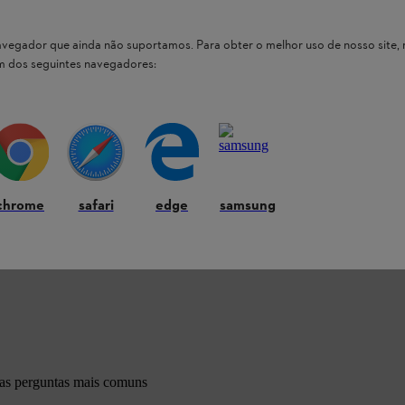
 navegador que ainda não suportamos. Para obter o melhor uso de nosso sit
um dos seguintes navegadores:
chrome
safari
edge
samsung
 nossos produtos STIHL
 as perguntas mais comuns