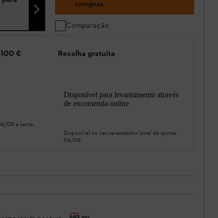
compras
Comparação
e 100 €
Recolha gratuita
Disponível para levantamento através
de encomenda online
 06/08
a
sexta,
Disponível no seu revendedor local de
quinta,
06/08