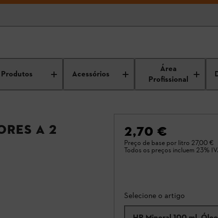
Área
Produtos
Acessórios
Profissional
ores a 2
2,70 €
Preço de base por litro
27,00 €
Todos os preços incluem 23% IV
Selecione o artigo
HP Mineral 100 ml, Óleo