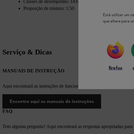
Classes de desempenho: JASO-FB, ISO-L-EGD
Proporção de mistura: 1:50
Está utilizar um
que altere para 
Serviço & Dicas
firefox
MANUAIS DE INSTRUÇÃO
Aqui encontrará as instruções de funcionamento apropriadas para os
Encontre aqui os manuais de instruções
FAQ
Tem alguma pergunta? Aqui encontrará as respostas apropriadas para