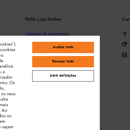
FAQs Loja Online
Con
Métodos de pagamento
ookies").
Envio e entrega
Aceitar tudo
"cookies
Devolução
o.
de
Recusar tudo
Reclamação e garantia
análise
, a
STIHL Orange Deals
Abrir definições
lizador
ento. Os
Manuais de Instruções
lo,
 os seus
ulte
 mais
. Ao
dos os
 em
o sejam