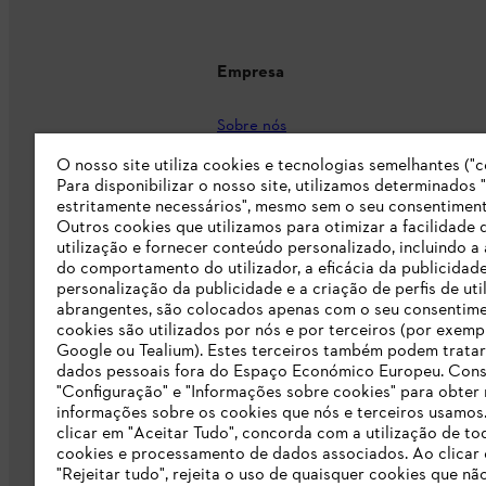
Empresa
Sobre nós
O nosso site utiliza cookies e tecnologias semelhantes ("c
Imprensa
Para disponibilizar o nosso site, utilizamos determinados 
Carreira
estritamente necessários", mesmo sem o seu consentiment
Outros cookies que utilizamos para otimizar a facilidade 
Responsabilidade
utilização e fornecer conteúdo personalizado, incluindo a 
do comportamento do utilizador, a eficácia da publicidade
Linha Integridade STIHL
personalização da publicidade e a criação de perfis de uti
abrangentes, são colocados apenas com o seu consentim
Informação para fornecedores
cookies são utilizados por nós e por terceiros (por exemp
Google ou Tealium). Estes terceiros também podem tratar
dados pessoais fora do Espaço Económico Europeu. Cons
Livro de Reclamações
"Configuração" e "Informações sobre cookies" para obter
informações sobre os cookies que nós e terceiros usamos
Declaração de acessibilidade
clicar em "Aceitar Tudo", concorda com a utilização de to
cookies e processamento de dados associados. Ao clicar
"Rejeitar tudo", rejeita o uso de quaisquer cookies que nã