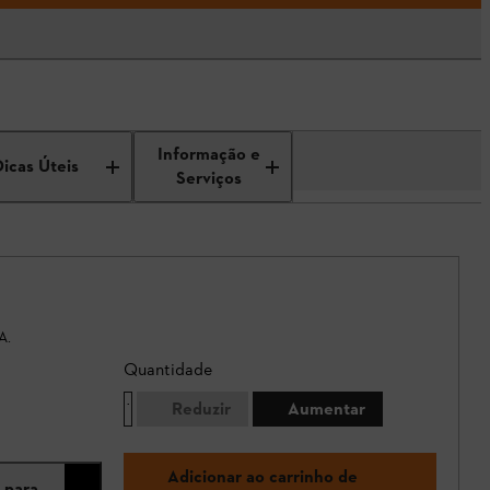
Informação e
Dicas Úteis
Serviços
A.
Quantidade
Reduzir
Aumentar
Adicionar ao carrinho de
 para