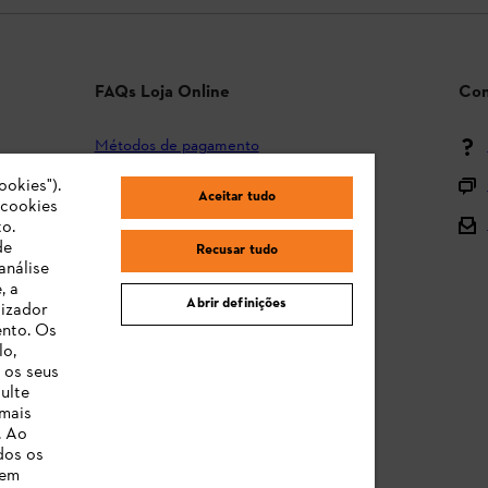
FAQs Loja Online
Con
Métodos de pagamento
Envio e entrega
ookies").
Aceitar tudo
"cookies
Devolução
o.
de
Recusar tudo
Reclamação e garantia
análise
, a
STIHL Orange Deals
Abrir definições
lizador
ento. Os
Manuais de Instruções
lo,
 os seus
ulte
 mais
. Ao
dos os
 em