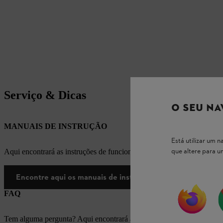
Serviço & Dicas
O SEU NA
MANUAIS DE INSTRUÇÃO
Está utilizar um
que altere para 
Aqui encontrará as instruções de funcionamento apropriadas para os
Encontre aqui os manuais de instruções
FAQ
Tem alguma pergunta? Aqui encontrará as respostas apropriadas para