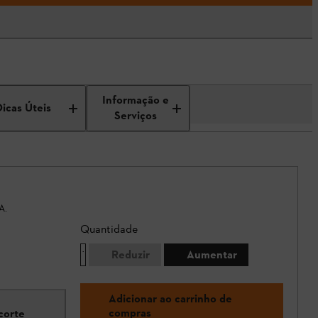
Informação e
Dicas Úteis
Serviços
A.
Quantidade
Reduzir
Aumentar
Adicionar ao carrinho de
compras
corte