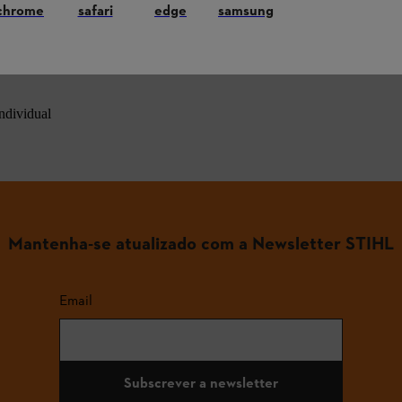
chrome
safari
edge
samsung
ndividual
Mantenha-se atualizado com a Newsletter STIHL
Email
Subscrever a newsletter