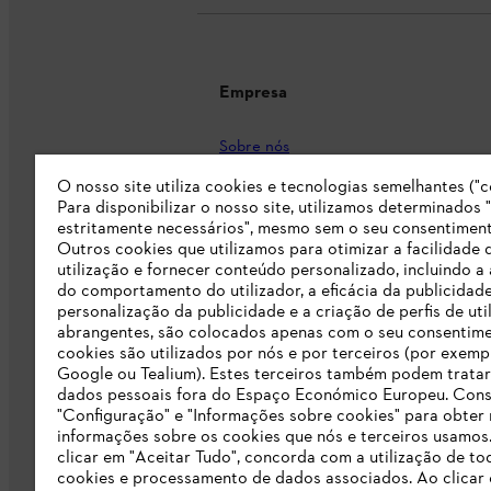
Empresa
Sobre nós
Imprensa
O nosso site utiliza cookies e tecnologias semelhantes ("c
Para disponibilizar o nosso site, utilizamos determinados 
Carreira
estritamente necessários", mesmo sem o seu consentiment
Outros cookies que utilizamos para otimizar a facilidade 
Responsabilidade
utilização e fornecer conteúdo personalizado, incluindo a 
do comportamento do utilizador, a eficácia da publicidade
Linha Integridade STIHL
personalização da publicidade e a criação de perfis de uti
abrangentes, são colocados apenas com o seu consentim
Informação para fornecedores
cookies são utilizados por nós e por terceiros (por exemp
Google ou Tealium). Estes terceiros também podem tratar
dados pessoais fora do Espaço Económico Europeu. Cons
Livro de Reclamações
"Configuração" e "Informações sobre cookies" para obter
informações sobre os cookies que nós e terceiros usamos
Declaração de acessibilidade
clicar em "Aceitar Tudo", concorda com a utilização de to
cookies e processamento de dados associados. Ao clicar