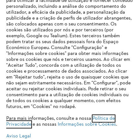
para otimizar a facilidade de utilização e fornecer conteúdo
personalizado, incluindo a análise do comportamento do
utilizador, a eficácia da publicidade, a personalização da
publicidade e a criação de perfis de utilizador abrangentes,
são colocados apenas com o seu consentimento. Os
Empresa
cookies são utilizados por nós e por terceiros (por
exemplo, Google ou Tealium). Estes terceiros também
podem tratar os seus dados pessoais fora do Espaço
Económico Europeu. Consulte "Configuração" e
FAQs Loja Online
"Informações sobre cookies" para obter mais informações
sobre os cookies que nós e terceiros usamos. Ao clicar em
O SEU NAVEGADOR NÃO SUPORTA
"Aceitar Tudo", concorda com a utilização de todos os
ESTE WEBSITE
cookies e processamento de dados associados. Ao clicar
em "Rejeitar tudo", rejeita o uso de quaisquer cookies que
Contacto
não sejam estritamente necessários. Em "Configurar", pode
aceitar ou rejeitar cookies individuais. Pode retirar o seu
Está utilizar um navegador que ainda não suportamos. Para
consentimento para a utilização de cookies individuais ou
obter o melhor uso de nosso site, recomendamos que altere
de todos os cookies a qualquer momento, com efeitos
para um dos seguintes navegadores:
futuros, em "Cookies" no rodapé.
Condições gerais de venda
Proteção de Dados
Para mais informações, consulte a nossa
Política de
Privacidade
e as nossas
Informações sobre Cookies
.
firefox
chrome
Sobre nós
Cookies
Informação jurídica
Aviso Legal