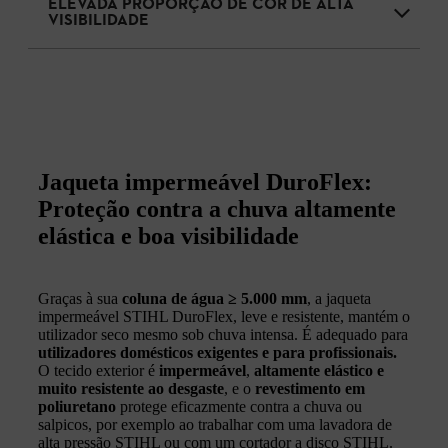
ELEVADA PROPORÇÃO DE COR DE ALTA
VISIBILIDADE
Jaqueta impermeável DuroFlex:
Proteção contra a chuva altamente
elástica e boa visibilidade
Graças à sua
coluna de água ≥ 5.000 mm
, a jaqueta
impermeável STIHL DuroFlex, leve e resistente, mantém o
utilizador seco mesmo sob chuva intensa. É adequado para
utilizadores domésticos exigentes e para profissionais.
O tecido exterior é
impermeável
,
altamente elástico e
muito resistente ao desgaste
, e o
revestimento em
poliuretano
protege eficazmente contra a chuva ou
salpicos, por exemplo ao trabalhar com uma lavadora de
alta pressão STIHL ou com um cortador a disco STIHL.