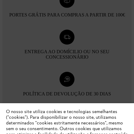
PORTES GRÁTIS PARA COMPRAS A PARTIR DE 100€
ENTREGA AO DOMÍCILIO OU NO SEU
CONCESSIONÁRIO
POLÍTICA DE DEVOLUÇÃO DE 30 DIAS
O nosso site utiliza cookies e tecnologias semelhantes
Opções de pagamento
("cookies"). Para disponibilizar o nosso site, utilizamos
determinados "cookies estritamente necessários", mesmo
sem o seu consentimento. Outros cookies que utilizamos