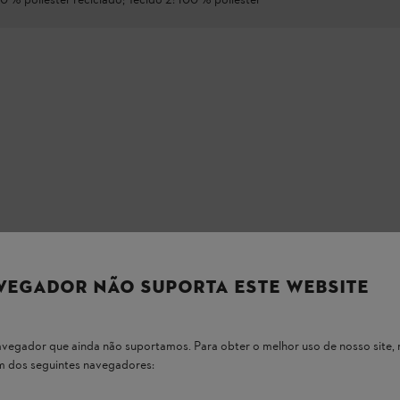
00 % poliéster reciclado; Tecido 2: 100 % poliéster
 MOTOSSERRAS
VEGADOR NÃO SUPORTA ESTE WEBSITE
 navegador que ainda não suportamos. Para obter o melhor uso de nosso sit
um dos seguintes navegadores: