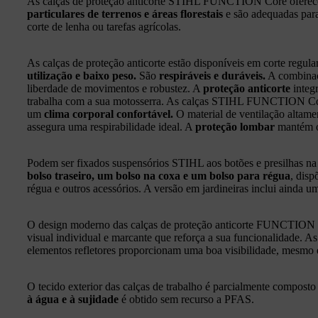
As calças de proteção anticorte STIHL FUNCTION Core oferec
particulares de terrenos e áreas florestais
e são adequadas par
corte de lenha ou tarefas agrícolas.
As calças de proteção anticorte estão disponíveis em corte regul
utilização e baixo peso.
São
respiráveis e duráveis.
A combinaçã
liberdade de movimentos e robustez. A
proteção anticorte
integ
trabalha com a sua motosserra. As calças STIHL FUNCTION Cor
um
clima corporal confortável.
O material de ventilação altamen
assegura uma respirabilidade ideal. A
proteção lombar
mantém o
Podem ser fixados suspensórios STIHL aos botões e presilhas na
bolso traseiro, um bolso na coxa e um bolso para régua
, dis
régua e outros acessórios. A versão em jardineiras inclui ainda um
O design moderno das calças de proteção anticorte FUNCTION 
visual individual e marcante que reforça a sua funcionalidade. As
elementos refletores proporcionam uma boa visibilidade, mesmo
O tecido exterior das calças de trabalho é parcialmente composto 
à água e à sujidade
é obtido sem recurso a PFAS.