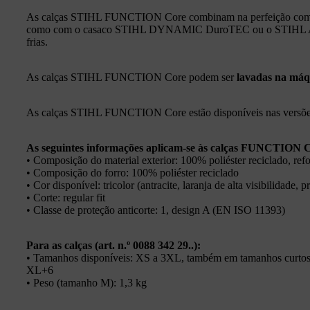
As calças STIHL FUNCTION Core combinam na perfeição c
como com o casaco STIHL DYNAMIC DuroTEC ou o STIHL A
frias.
As calças STIHL FUNCTION Core podem ser
lavadas na máq
As calças STIHL FUNCTION Core estão disponíveis nas versões c
As seguintes informações aplicam‑se às calças FUNCTION 
• Composição do material exterior: 100% poliéster reciclado, refo
• Composição do forro: 100% poliéster reciclado
• Cor disponível: tricolor (antracite, laranja de alta visibilidade, p
• Corte: regular fit
• Classe de proteção anticorte: 1, design A (EN ISO 11393)
Para as calças (art. n.º 0088 342 29..):
• Tamanhos disponíveis: XS a 3XL, também em tamanhos curto
XL+6
• Peso (tamanho M): 1,3 kg