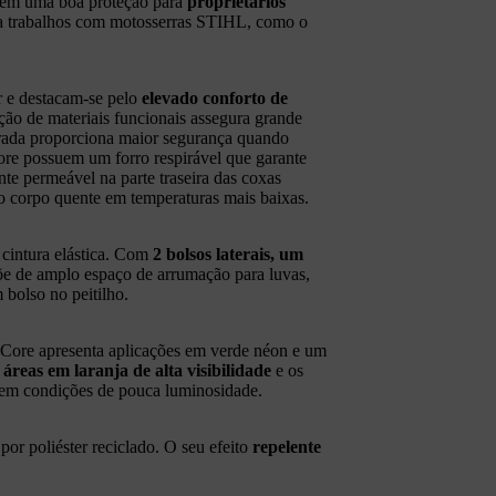
em uma boa proteção para
proprietários
a trabalhos com motosserras STIHL, como o
ar e destacam-se pelo
elevado conforto de
o de materiais funcionais assegura grande
rada proporciona maior segurança quando
e possuem um forro respirável que garante
te permeável na parte traseira das coxas
 corpo quente em temperaturas mais baixas.
 cintura elástica. Com
2 bolsos laterais, um
põe de amplo espaço de arrumação para luvas,
 bolso no peitilho.
Core apresenta aplicações em verde néon e um
áreas em laranja de alta visibilidade
e os
 em condições de pouca luminosidade.
por poliéster reciclado. O seu efeito
repelente