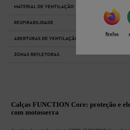
MATERIAL DE VENTILAÇÃO
RESPIRABILIDADE
firefox
ABERTURAS DE VENTILAÇÃO
ZONAS REFLETORAS
Calças FUNCTION Core: proteção e ele
com motosserra