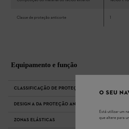
Composição do material do tecido exterior
Tecido 1: 1
Classe de proteção anticorte
1
Equipamento e função
CLASSIFICAÇÃO DE PROTEÇÃO ANTICORTE 1 PARA
O SEU NA
DESIGN A DA PROTEÇÃO ANTICORTE
Está utilizar um
que altere para 
ZONAS ELÁSTICAS