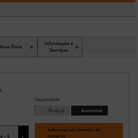
Informação e
Dicas Úteis
Serviços
A.
Quantidade
Reduzir
Aumentar
Adicionar ao carrinho de
compras
e - S