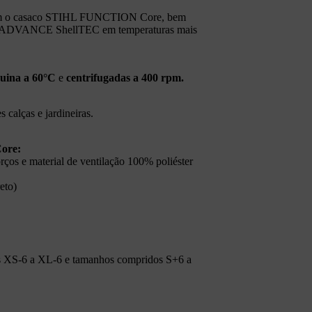
om o casaco STIHL FUNCTION Core, bem
DVANCE ShellTEC em temperaturas mais
uina a 60°C
e
centrifugadas a 400 rpm.
alças e jardineiras.
Core:
rços e material de ventilação 100% poliéster
reto)
s XS‑6 a XL‑6 e tamanhos compridos S+6 a