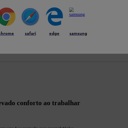
chrome
safari
edge
samsung
vado conforto ao trabalhar