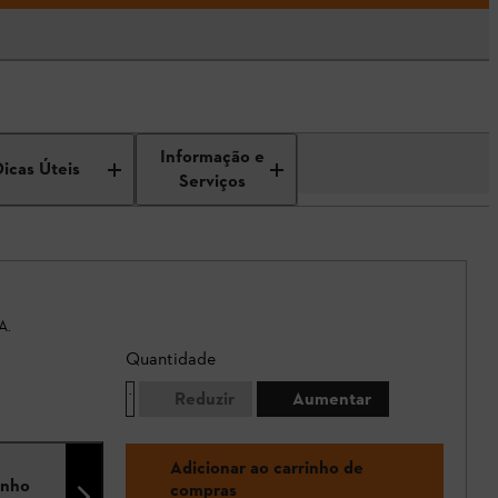
Informação e
Dicas Úteis
Serviços
A.
Quantidade
Reduzir
Aumentar
Adicionar ao carrinho de
nho
compras