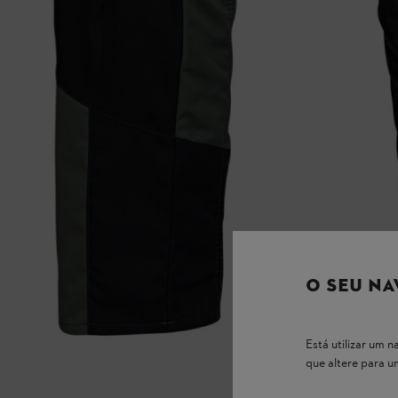
O SEU NA
Está utilizar um
que altere para 