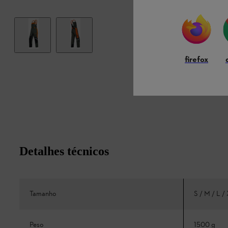
firefox
Detalhes técnicos
Tamanho
S / M / L /
Peso
1500 g