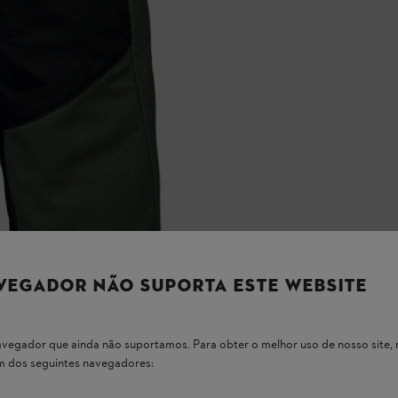
VEGADOR NÃO SUPORTA ESTE WEBSITE
 navegador que ainda não suportamos. Para obter o melhor uso de nosso sit
um dos seguintes navegadores: