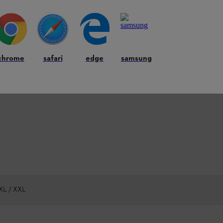
chrome
safari
edge
samsung
 XL / XXL