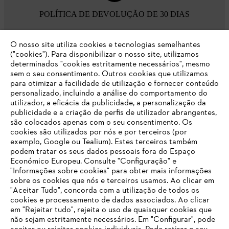
POLÍTICA DE DEVOLUÇÃO DE 30 DIAS
O nosso site utiliza cookies e tecnologias semelhantes
Opções de pagamento
("cookies"). Para disponibilizar o nosso site, utilizamos
determinados "cookies estritamente necessários", mesmo
sem o seu consentimento. Outros cookies que utilizamos
para otimizar a facilidade de utilização e fornecer conteúdo
personalizado, incluindo a análise do comportamento do
utilizador, a eficácia da publicidade, a personalização da
publicidade e a criação de perfis de utilizador abrangentes,
são colocados apenas com o seu consentimento. Os
Empresa
cookies são utilizados por nós e por terceiros (por
exemplo, Google ou Tealium). Estes terceiros também
podem tratar os seus dados pessoais fora do Espaço
Económico Europeu. Consulte "Configuração" e
FAQs Loja Online
"Informações sobre cookies" para obter mais informações
sobre os cookies que nós e terceiros usamos. Ao clicar em
O SEU NAVEGADOR NÃO SUPORTA
"Aceitar Tudo", concorda com a utilização de todos os
ESTE WEBSITE
cookies e processamento de dados associados. Ao clicar
em "Rejeitar tudo", rejeita o uso de quaisquer cookies que
Contacto
não sejam estritamente necessários. Em "Configurar", pode