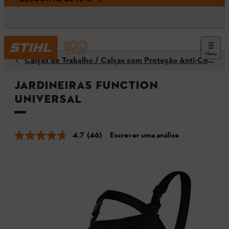
Menu
Calças de Trabalho / Calças com Proteção Anti-Corte
Jardineiras FUNCTION
Universal
4.7
(46)
Escrever uma análise