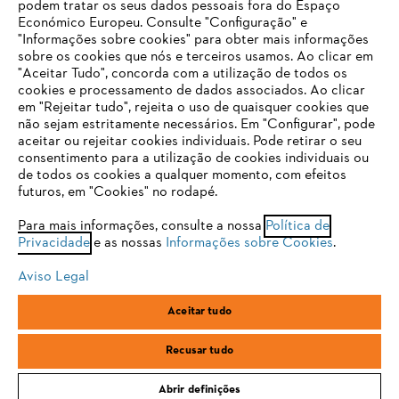
podem tratar os seus dados pessoais fora do Espaço
Económico Europeu. Consulte "Configuração" e
FAQs Loja Online
"Informações sobre cookies" para obter mais informações
sobre os cookies que nós e terceiros usamos. Ao clicar em
O SEU NAVEGADOR NÃO SUPORTA
"Aceitar Tudo", concorda com a utilização de todos os
ESTE WEBSITE
cookies e processamento de dados associados. Ao clicar
em "Rejeitar tudo", rejeita o uso de quaisquer cookies que
Contacto
não sejam estritamente necessários. Em "Configurar", pode
aceitar ou rejeitar cookies individuais. Pode retirar o seu
Está utilizar um navegador que ainda não suportamos. Para
consentimento para a utilização de cookies individuais ou
obter o melhor uso de nosso site, recomendamos que altere
de todos os cookies a qualquer momento, com efeitos
para um dos seguintes navegadores:
futuros, em "Cookies" no rodapé.
Condições gerais de venda
Proteção de Dados
Para mais informações, consulte a nossa
Política de
Privacidade
e as nossas
Informações sobre Cookies
.
firefox
chrome
Sobre nós
Cookies
Informação jurídica
Aviso Legal
safari
edge
Aceitar tudo
Andreas Stihl, S.A.
R.C.Emp. Ed.3-P.0-Lj.2
samsung
2710-693 Sintra, Portugal
Recusar tudo
Abrir definições