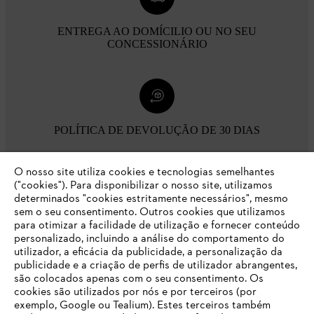
ENTREGA AO DOMÍCILIO OU NO SEU
CONCESSIONÁRIO
POLÍTICA DE DEVOLUÇÃO DE 30 DIAS
O nosso site utiliza cookies e tecnologias semelhantes
Opções de pagamento
("cookies"). Para disponibilizar o nosso site, utilizamos
determinados "cookies estritamente necessários", mesmo
sem o seu consentimento. Outros cookies que utilizamos
para otimizar a facilidade de utilização e fornecer conteúdo
personalizado, incluindo a análise do comportamento do
utilizador, a eficácia da publicidade, a personalização da
publicidade e a criação de perfis de utilizador abrangentes,
são colocados apenas com o seu consentimento. Os
Empresa
cookies são utilizados por nós e por terceiros (por
exemplo, Google ou Tealium). Estes terceiros também