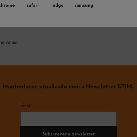
 as perguntas mais comuns
chrome
safari
edge
samsung
ndividual
Mantenha-se atualizado com a Newsletter STIHL
Email
Subscrever a newsletter