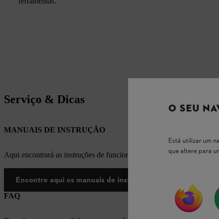
ferramentas.
Serviço & Dicas
O SEU NA
MANUAIS DE INSTRUÇÃO
Está utilizar um
que altere para 
Aqui encontrará as instruções de funcionamento apropriadas para os
Encontre aqui os manuais de instruções
FAQ