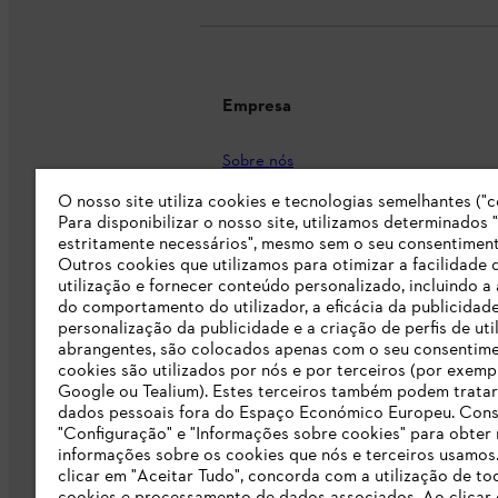
Empresa
Sobre nós
O nosso site utiliza cookies e tecnologias semelhantes ("c
Imprensa
Para disponibilizar o nosso site, utilizamos determinados 
Carreira
estritamente necessários", mesmo sem o seu consentiment
Outros cookies que utilizamos para otimizar a facilidade 
Responsabilidade
utilização e fornecer conteúdo personalizado, incluindo a 
do comportamento do utilizador, a eficácia da publicidade
Linha Integridade STIHL
personalização da publicidade e a criação de perfis de uti
abrangentes, são colocados apenas com o seu consentim
Informação para fornecedores
cookies são utilizados por nós e por terceiros (por exemp
Google ou Tealium). Estes terceiros também podem tratar
dados pessoais fora do Espaço Económico Europeu. Cons
Livro de Reclamações
"Configuração" e "Informações sobre cookies" para obter
informações sobre os cookies que nós e terceiros usamos
Declaração de acessibilidade
clicar em "Aceitar Tudo", concorda com a utilização de to