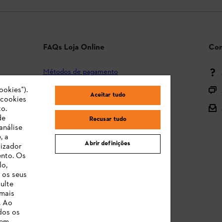
FAQs Loja Online
Con
Métodos de pagamento
ookies").
Envio e entrega
Aceitar tudo
"cookies
Devolução
o.
de
Recusar tudo
Reclamação e garantia
análise
, a
STIHL Orange Deals
Abrir definições
lizador
ento. Os
Manuais de Instruções
lo,
 os seus
ulte
 mais
. Ao
dos os