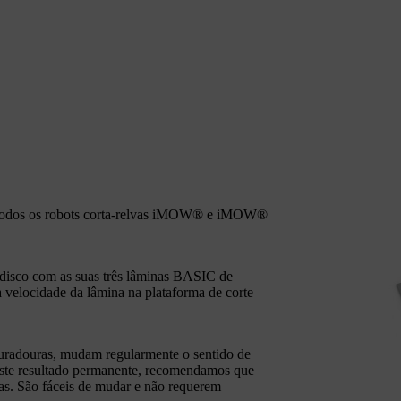
 todos os robots corta-relvas iMOW® e iMOW®
 disco com as suas três lâminas BASIC de
a velocidade da lâmina na plataforma de corte
.
 duradouras, mudam regularmente o sentido de
r este resultado permanente, recomendamos que
as. São fáceis de mudar e não requerem