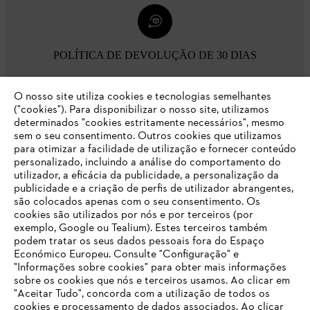
POLÍTICA DE DEVOLUÇÃO DE 30 DIAS
O nosso site utiliza cookies e tecnologias semelhantes
Opções de pagamento
("cookies"). Para disponibilizar o nosso site, utilizamos
determinados "cookies estritamente necessários", mesmo
sem o seu consentimento. Outros cookies que utilizamos
para otimizar a facilidade de utilização e fornecer conteúdo
personalizado, incluindo a análise do comportamento do
utilizador, a eficácia da publicidade, a personalização da
publicidade e a criação de perfis de utilizador abrangentes,
são colocados apenas com o seu consentimento. Os
Empresa
cookies são utilizados por nós e por terceiros (por
exemplo, Google ou Tealium). Estes terceiros também
podem tratar os seus dados pessoais fora do Espaço
Económico Europeu. Consulte "Configuração" e
FAQs Loja Online
"Informações sobre cookies" para obter mais informações
sobre os cookies que nós e terceiros usamos. Ao clicar em
O SEU NAVEGADOR NÃO SUPORTA
"Aceitar Tudo", concorda com a utilização de todos os
ESTE WEBSITE
cookies e processamento de dados associados. Ao clicar