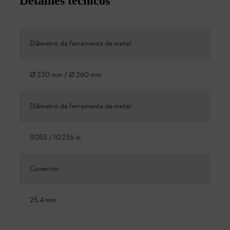
Detalhes técnicos
Diâmetro da ferramenta de metal
Ø 230 mm / Ø 260 mm
Diâmetro da ferramenta de metal
9.055 / 10.236 in
Conector
25.4 mm