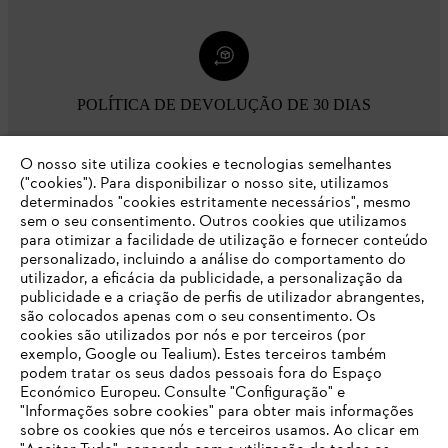
POLÍTICA DE DEVOLUÇÃO DE 30 DIAS
O nosso site utiliza cookies e tecnologias semelhantes
Opções de pagamento
("cookies"). Para disponibilizar o nosso site, utilizamos
determinados "cookies estritamente necessários", mesmo
sem o seu consentimento. Outros cookies que utilizamos
para otimizar a facilidade de utilização e fornecer conteúdo
personalizado, incluindo a análise do comportamento do
utilizador, a eficácia da publicidade, a personalização da
publicidade e a criação de perfis de utilizador abrangentes,
são colocados apenas com o seu consentimento. Os
Empresa
cookies são utilizados por nós e por terceiros (por
exemplo, Google ou Tealium). Estes terceiros também
podem tratar os seus dados pessoais fora do Espaço
Económico Europeu. Consulte "Configuração" e
FAQs Loja Online
"Informações sobre cookies" para obter mais informações
sobre os cookies que nós e terceiros usamos. Ao clicar em
O SEU NAVEGADOR NÃO SUPORTA