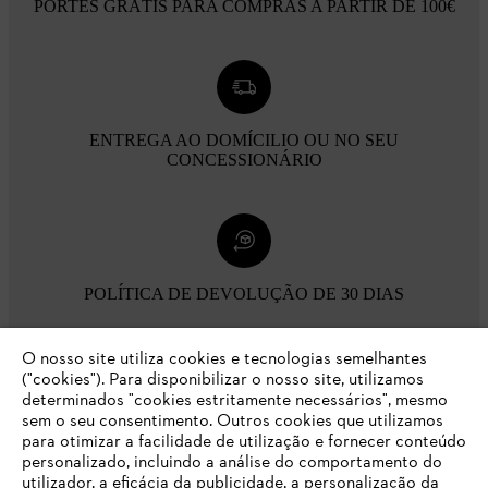
PORTES GRÁTIS PARA COMPRAS A PARTIR DE 100€
ENTREGA AO DOMÍCILIO OU NO SEU
CONCESSIONÁRIO
POLÍTICA DE DEVOLUÇÃO DE 30 DIAS
O nosso site utiliza cookies e tecnologias semelhantes
Opções de pagamento
("cookies"). Para disponibilizar o nosso site, utilizamos
determinados "cookies estritamente necessários", mesmo
sem o seu consentimento. Outros cookies que utilizamos
para otimizar a facilidade de utilização e fornecer conteúdo
personalizado, incluindo a análise do comportamento do
utilizador, a eficácia da publicidade, a personalização da