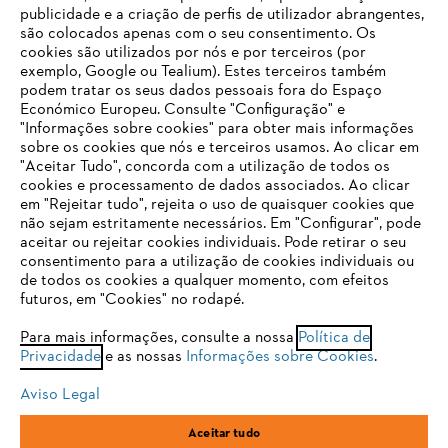
publicidade e a criação de perfis de utilizador abrangentes,
são colocados apenas com o seu consentimento. Os
Empresa
cookies são utilizados por nós e por terceiros (por
exemplo, Google ou Tealium). Estes terceiros também
podem tratar os seus dados pessoais fora do Espaço
Económico Europeu. Consulte "Configuração" e
FAQs Loja Online
"Informações sobre cookies" para obter mais informações
sobre os cookies que nós e terceiros usamos. Ao clicar em
O SEU NAVEGADOR NÃO SUPORTA
"Aceitar Tudo", concorda com a utilização de todos os
ESTE WEBSITE
cookies e processamento de dados associados. Ao clicar
em "Rejeitar tudo", rejeita o uso de quaisquer cookies que
Contacto
não sejam estritamente necessários. Em "Configurar", pode
aceitar ou rejeitar cookies individuais. Pode retirar o seu
Está utilizar um navegador que ainda não suportamos. Para
consentimento para a utilização de cookies individuais ou
obter o melhor uso de nosso site, recomendamos que altere
de todos os cookies a qualquer momento, com efeitos
para um dos seguintes navegadores:
futuros, em "Cookies" no rodapé.
Condições gerais de venda
Proteção de Dados
Para mais informações, consulte a nossa
Política de
Privacidade
e as nossas
Informações sobre Cookies
.
firefox
chrome
Sobre nós
Cookies
Informação jurídica
Aviso Legal
safari
edge
Aceitar tudo
Andreas Stihl, S.A.