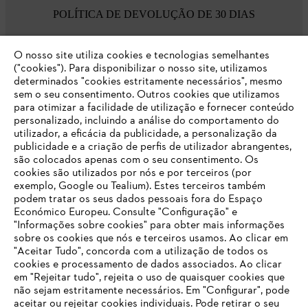
POLÍTICA DE DEVOLUÇÃO DE 30 DIAS
O nosso site utiliza cookies e tecnologias semelhantes
Opções de pagamento
("cookies"). Para disponibilizar o nosso site, utilizamos
determinados "cookies estritamente necessários", mesmo
sem o seu consentimento. Outros cookies que utilizamos
para otimizar a facilidade de utilização e fornecer conteúdo
personalizado, incluindo a análise do comportamento do
utilizador, a eficácia da publicidade, a personalização da
publicidade e a criação de perfis de utilizador abrangentes,
são colocados apenas com o seu consentimento. Os
Empresa
cookies são utilizados por nós e por terceiros (por
exemplo, Google ou Tealium). Estes terceiros também
podem tratar os seus dados pessoais fora do Espaço
Económico Europeu. Consulte "Configuração" e
FAQs Loja Online
"Informações sobre cookies" para obter mais informações
sobre os cookies que nós e terceiros usamos. Ao clicar em
O SEU NAVEGADOR NÃO SUPORTA
"Aceitar Tudo", concorda com a utilização de todos os
ESTE WEBSITE
cookies e processamento de dados associados. Ao clicar
em "Rejeitar tudo", rejeita o uso de quaisquer cookies que
Contacto
não sejam estritamente necessários. Em "Configurar", pode
aceitar ou rejeitar cookies individuais. Pode retirar o seu
Está utilizar um navegador que ainda não suportamos. Para