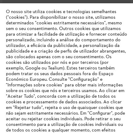
O nosso site utiliza cookies e tecnologias semelhantes
Opções de pagamento
("cookies"). Para disponibilizar o nosso site, utilizamos
determinados "cookies estritamente necessários", mesmo
sem o seu consentimento. Outros cookies que utilizamos
para otimizar a facilidade de utilização e fornecer conteúdo
personalizado, incluindo a análise do comportamento do
utilizador, a eficácia da publicidade, a personalização da
publicidade e a criação de perfis de utilizador abrangentes,
são colocados apenas com o seu consentimento. Os
Empresa
cookies são utilizados por nós e por terceiros (por
exemplo, Google ou Tealium). Estes terceiros também
podem tratar os seus dados pessoais fora do Espaço
Económico Europeu. Consulte "Configuração" e
FAQs Loja Online
"Informações sobre cookies" para obter mais informações
sobre os cookies que nós e terceiros usamos. Ao clicar em
O SEU NAVEGADOR NÃO SUPORTA
"Aceitar Tudo", concorda com a utilização de todos os
ESTE WEBSITE
cookies e processamento de dados associados. Ao clicar
em "Rejeitar tudo", rejeita o uso de quaisquer cookies que
Contacto
não sejam estritamente necessários. Em "Configurar", pode
aceitar ou rejeitar cookies individuais. Pode retirar o seu
Está utilizar um navegador que ainda não suportamos. Para
consentimento para a utilização de cookies individuais ou
obter o melhor uso de nosso site, recomendamos que altere
de todos os cookies a qualquer momento, com efeitos
para um dos seguintes navegadores: