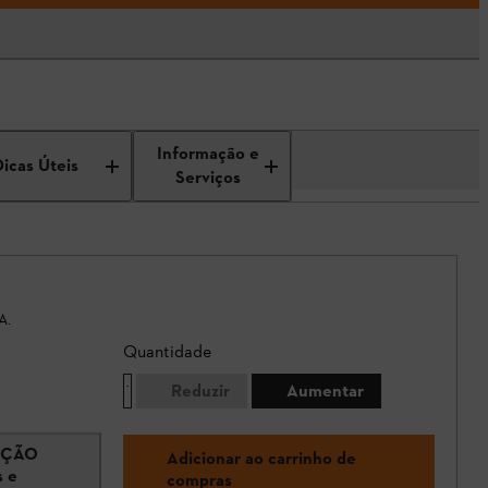
Informação e
Dicas Úteis
Serviços
A.
Quantidade
Reduzir
Aumentar
UNÇÃO
Adicionar ao carrinho de
s e
compras