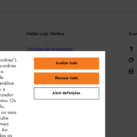
FAQs Loja Online
Con
Métodos de pagamento
ookies").
Envio e entrega
Aceitar tudo
"cookies
Devolução
o.
de
Recusar tudo
Reclamação e garantia
análise
, a
STIHL Orange Deals
Abrir definições
lizador
ento. Os
Manuais de Instruções
lo,
 os seus
ulte
 mais
. Ao
dos os