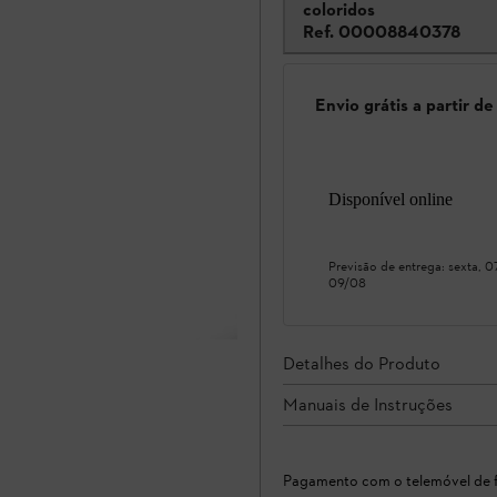
coloridos
Ref.
00008840378
Envio grátis a partir d
Disponível online
Previsão de entrega:
sexta, 
09/08
Detalhes do Produto
Manuais de Instruções
Pagamento com o telemóvel de f