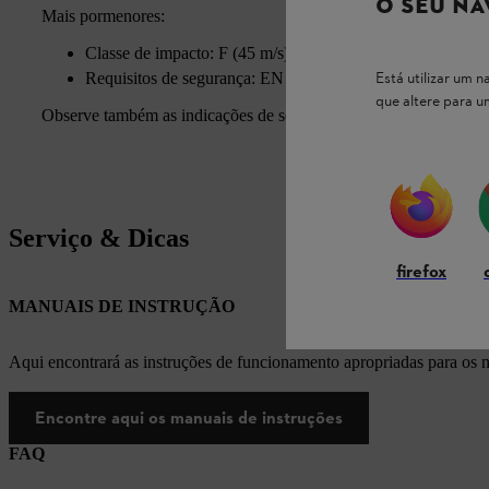
O SEU NA
Mais pormenores:
Classe de impacto: F (45 m/s)
Está utilizar um
Requisitos de segurança: EN 166
que altere para 
Observe também as indicações de segurança no manual de instr
Serviço & Dicas
firefox
MANUAIS DE INSTRUÇÃO
Aqui encontrará as instruções de funcionamento apropriadas para os
Encontre aqui os manuais de instruções
FAQ