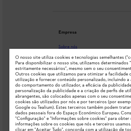
Empresa
Sobre nós
O nosso site utiliza cookies e tecnologias semelhantes ("c
Imprensa
Para disponibilizar o nosso site, utilizamos determinados 
Carreira
estritamente necessários", mesmo sem o seu consentiment
Outros cookies que utilizamos para otimizar a facilidade 
Responsabilidade
utilização e fornecer conteúdo personalizado, incluindo a 
do comportamento do utilizador, a eficácia da publicidade
Linha Integridade STIHL
personalização da publicidade e a criação de perfis de uti
abrangentes, são colocados apenas com o seu consentim
Informação para fornecedores
cookies são utilizados por nós e por terceiros (por exemp
Google ou Tealium). Estes terceiros também podem tratar
dados pessoais fora do Espaço Económico Europeu. Cons
Livro de Reclamações
"Configuração" e "Informações sobre cookies" para obter
informações sobre os cookies que nós e terceiros usamos
Declaração de acessibilidade
clicar em "Aceitar Tudo", concorda com a utilização de to