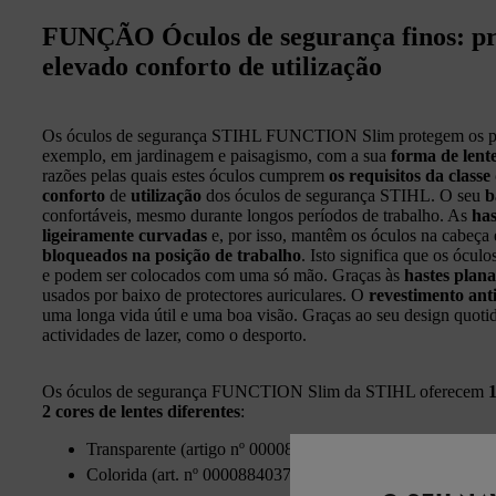
FUNÇÃO Óculos de segurança finos: pr
elevado conforto de utilização
Os óculos de segurança STIHL FUNCTION Slim protegem os profi
exemplo, em jardinagem e paisagismo, com a sua
forma de lente
razões pelas quais estes óculos cumprem
os requisitos da classe
conforto
de
utilização
dos óculos de segurança STIHL. O seu
b
confortáveis, mesmo durante longos períodos de trabalho. As
has
ligeiramente curvadas
e, por isso, mantêm os óculos na cabeça 
bloqueados na posição de trabalho
. Isto significa que os ócu
e podem ser colocados com uma só mão. Graças às
hastes plana
usados por baixo de protectores auriculares. O
revestimento anti
uma longa vida útil e uma boa visão. Graças ao seu design quot
actividades de lazer, como o desporto.
Os óculos de segurança FUNCTION Slim da STIHL oferecem
2 cores de lentes diferentes
:
Transparente (artigo nº 00008840377): Para trabalhar em 
Colorida (art. nº 00008840378): Para trabalhar com luz sol