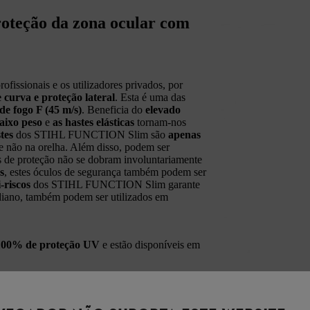
oteção da zona ocular com
ssionais e os utilizadores privados, por
 curva e proteção lateral
. Esta é uma das
 de fogo F (45 m/s)
. Beneficia do
elevado
aixo peso
e
as hastes elásticas
tornam-nos
tes
dos STIHL FUNCTION Slim são
apenas
e não na orelha. Além disso, podem ser
los de proteção não se dobram involuntariamente
s
, estes óculos de segurança também podem ser
-riscos
dos STIHL FUNCTION Slim garante
idiano, também podem ser utilizados em
100% de proteção UV
e estão disponíveis em
condições de pouca luz
ar intensa