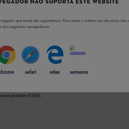
VEGADOR NÃO SUPORTA ESTE WEBSITE
 navegador que ainda não suportamos. Para obter o melhor uso de nosso sit
um dos seguintes navegadores:
uções da sua ferramenta STIHL.
chrome
safari
edge
samsung
 nossos produtos STIHL