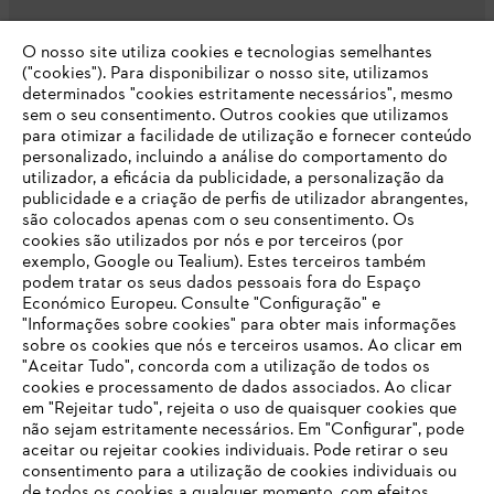
O nosso site utiliza cookies e tecnologias semelhantes
Opções de pagamento
("cookies"). Para disponibilizar o nosso site, utilizamos
determinados "cookies estritamente necessários", mesmo
sem o seu consentimento. Outros cookies que utilizamos
para otimizar a facilidade de utilização e fornecer conteúdo
personalizado, incluindo a análise do comportamento do
utilizador, a eficácia da publicidade, a personalização da
publicidade e a criação de perfis de utilizador abrangentes,
são colocados apenas com o seu consentimento. Os
Empresa
cookies são utilizados por nós e por terceiros (por
exemplo, Google ou Tealium). Estes terceiros também
podem tratar os seus dados pessoais fora do Espaço
Económico Europeu. Consulte "Configuração" e
FAQs Loja Online
"Informações sobre cookies" para obter mais informações
sobre os cookies que nós e terceiros usamos. Ao clicar em
O SEU NAVEGADOR NÃO SUPORTA
"Aceitar Tudo", concorda com a utilização de todos os
ESTE WEBSITE
cookies e processamento de dados associados. Ao clicar
em "Rejeitar tudo", rejeita o uso de quaisquer cookies que
Contacto
não sejam estritamente necessários. Em "Configurar", pode
aceitar ou rejeitar cookies individuais. Pode retirar o seu
Está utilizar um navegador que ainda não suportamos. Para
consentimento para a utilização de cookies individuais ou
obter o melhor uso de nosso site, recomendamos que altere
de todos os cookies a qualquer momento, com efeitos