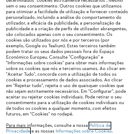
determinados "cookies estritamente necessários", mesmo
sem o seu consentimento. Outros cookies que utilizamos
para otimizar a facilidade de utilização e fornecer conteúdo
personalizado, incluindo a análise do comportamento do
utilizador, a eficácia da publicidade, a personalização da
publicidade e a criação de perfis de utilizador abrangentes,
são colocados apenas com o seu consentimento. Os
Empresa
cookies são utilizados por nós e por terceiros (por
exemplo, Google ou Tealium). Estes terceiros também
podem tratar os seus dados pessoais fora do Espaço
Económico Europeu. Consulte "Configuração" e
FAQs Loja Online
"Informações sobre cookies" para obter mais informações
sobre os cookies que nós e terceiros usamos. Ao clicar em
O SEU NAVEGADOR NÃO SUPORTA
"Aceitar Tudo", concorda com a utilização de todos os
ESTE WEBSITE
cookies e processamento de dados associados. Ao clicar
em "Rejeitar tudo", rejeita o uso de quaisquer cookies que
Contacto
não sejam estritamente necessários. Em "Configurar", pode
aceitar ou rejeitar cookies individuais. Pode retirar o seu
Está utilizar um navegador que ainda não suportamos. Para
consentimento para a utilização de cookies individuais ou
obter o melhor uso de nosso site, recomendamos que altere
de todos os cookies a qualquer momento, com efeitos
para um dos seguintes navegadores:
futuros, em "Cookies" no rodapé.
Condições gerais de venda
Proteção de Dados
Para mais informações, consulte a nossa
Política de
Privacidade
e as nossas
Informações sobre Cookies
.
firefox
chrome