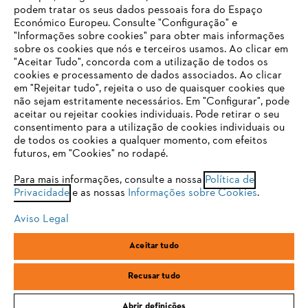
podem tratar os seus dados pessoais fora do Espaço
Económico Europeu. Consulte "Configuração" e
FAQs Loja Online
"Informações sobre cookies" para obter mais informações
sobre os cookies que nós e terceiros usamos. Ao clicar em
O SEU NAVEGADOR NÃO SUPORTA
"Aceitar Tudo", concorda com a utilização de todos os
ESTE WEBSITE
cookies e processamento de dados associados. Ao clicar
em "Rejeitar tudo", rejeita o uso de quaisquer cookies que
Contacto
não sejam estritamente necessários. Em "Configurar", pode
aceitar ou rejeitar cookies individuais. Pode retirar o seu
Está utilizar um navegador que ainda não suportamos. Para
consentimento para a utilização de cookies individuais ou
obter o melhor uso de nosso site, recomendamos que altere
de todos os cookies a qualquer momento, com efeitos
para um dos seguintes navegadores:
futuros, em "Cookies" no rodapé.
Condições gerais de venda
Proteção de Dados
Para mais informações, consulte a nossa
Política de
Privacidade
e as nossas
Informações sobre Cookies
.
firefox
chrome
Sobre nós
Cookies
Informação jurídica
Aviso Legal
safari
edge
Aceitar tudo
Andreas Stihl, S.A.
R.C.Emp. Ed.3-P.0-Lj.2
samsung
2710-693 Sintra, Portugal
Recusar tudo
Abrir definições