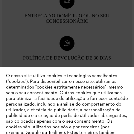
ENTREGA AO DOMÍCILIO OU NO SEU
CONCESSIONÁRIO
POLÍTICA DE DEVOLUÇÃO DE 30 DIAS
O nosso site utiliza cookies e tecnologias semelhantes
Opções de pagamento
("cookies"). Para disponibilizar o nosso site, utilizamos
determinados "cookies estritamente necessários", mesmo
sem o seu consentimento. Outros cookies que utilizamos
para otimizar a facilidade de utilização e fornecer conteúdo
personalizado, incluindo a análise do comportamento do
utilizador, a eficácia da publicidade, a personalização da
publicidade e a criação de perfis de utilizador abrangentes,
são colocados apenas com o seu consentimento. Os
Empresa
cookies são utilizados por nós e por terceiros (por
exemplo, Google ou Tealium). Estes terceiros também