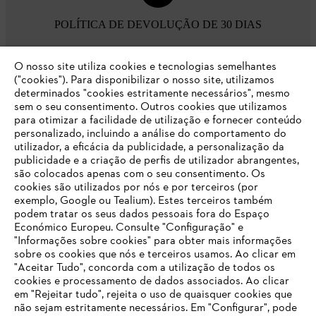
POLÍTICA DE DEVOLUÇÃO DE 30 DIAS
O nosso site utiliza cookies e tecnologias semelhantes
Opções de pagamento
("cookies"). Para disponibilizar o nosso site, utilizamos
determinados "cookies estritamente necessários", mesmo
sem o seu consentimento. Outros cookies que utilizamos
para otimizar a facilidade de utilização e fornecer conteúdo
personalizado, incluindo a análise do comportamento do
utilizador, a eficácia da publicidade, a personalização da
publicidade e a criação de perfis de utilizador abrangentes,
são colocados apenas com o seu consentimento. Os
Empresa
cookies são utilizados por nós e por terceiros (por
exemplo, Google ou Tealium). Estes terceiros também
podem tratar os seus dados pessoais fora do Espaço
Económico Europeu. Consulte "Configuração" e
FAQs Loja Online
"Informações sobre cookies" para obter mais informações
sobre os cookies que nós e terceiros usamos. Ao clicar em
O SEU NAVEGADOR NÃO SUPORTA
"Aceitar Tudo", concorda com a utilização de todos os
ESTE WEBSITE
cookies e processamento de dados associados. Ao clicar
em "Rejeitar tudo", rejeita o uso de quaisquer cookies que
Contacto
não sejam estritamente necessários. Em "Configurar", pode