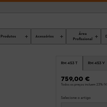
Área
Produtos
Acessórios
Profissional
RM 453 T
RM 453 V
759,00 €
Todos os preços incluem 23% IV
Selecione o artigo