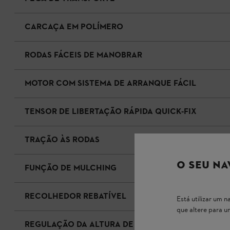
CARCAÇA EM POLÍMERO
RODAS FÁCEIS DE MANOBRAR
MOTOR COM SISTEMA DE ARRANQUE FÁCIL
TENSOR DE LIBERTAÇÃO RÁPIDA QUICK‑FIX
TRAÇÃO ÀS RODAS
O SEU NA
FUNÇÃO DE MULCHING
RECOLHEDOR REBATÍVEL
Está utilizar um
que altere para 
REGULAÇÃO DA ALTURA DE CORTE