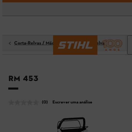
Corta-Relvas / Máquinas de Corte de Relva
RM 453
(0)
Escrever uma análise