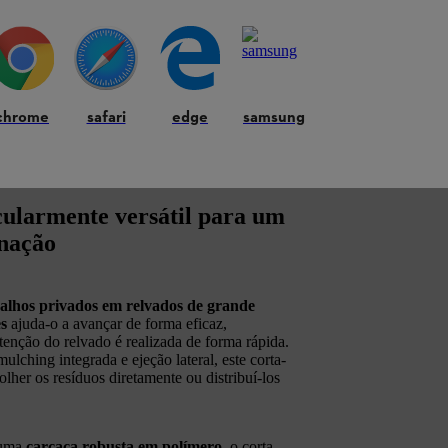
chrome
safari
edge
samsung
cularmente versátil para um
inação
alhos privados em relvados de grande
es
ajuda-o a avançar de forma eficaz,
tenção do relvado é realizada de forma rápida.
lching integrada e ejeção lateral, este corta-
lher os resíduos diretamente ou distribuí-los
 uma
carcaça robusta em polímero
, o corta-