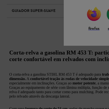
GUIADOR SUPER‑SUAVE
firefox
Corta-relva a gasolina RM 453 T: parti
corte confortável em relvados com incl
O corta-relva a gasolina STIHL RM 453 T é adequado para
trab
dimensão.
A
confortável tração às rodas de velocidade simpl
especialmente em inclinações. Graças ao
motor potente
, a manu
Graças ao equipamento de série com lâmina múltipla, função de mu
relva é adequado tanto para cortar como para mulching. Pode reco
pelo relvado através da descarga lateral.
Com uma
largura de corte de 51 cm
, rodas de marcha suave e