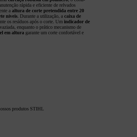
tenção rápida e eficiente de relvados
mente a
altura de corte pretendida entre 20
ete níveis
. Durante a utilização, a
caixa de
nte os resíduos após o corte. Um
indicador de
svaziada, enquanto o prático mecanismo de
el em altura
garante um corte confortável e
 nossos produtos STIHL