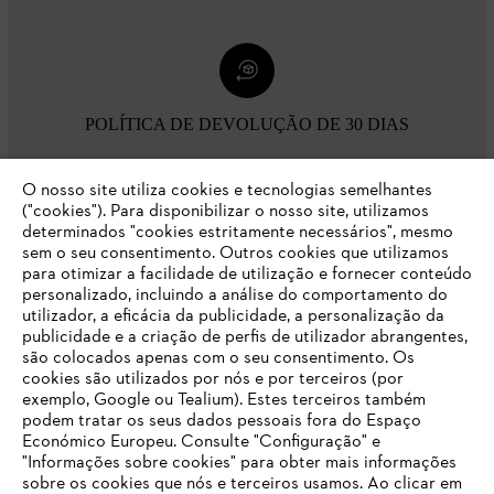
POLÍTICA DE DEVOLUÇÃO DE 30 DIAS
O nosso site utiliza cookies e tecnologias semelhantes
Opções de pagamento
("cookies"). Para disponibilizar o nosso site, utilizamos
determinados "cookies estritamente necessários", mesmo
sem o seu consentimento. Outros cookies que utilizamos
para otimizar a facilidade de utilização e fornecer conteúdo
personalizado, incluindo a análise do comportamento do
utilizador, a eficácia da publicidade, a personalização da
publicidade e a criação de perfis de utilizador abrangentes,
são colocados apenas com o seu consentimento. Os
Empresa
cookies são utilizados por nós e por terceiros (por
exemplo, Google ou Tealium). Estes terceiros também
podem tratar os seus dados pessoais fora do Espaço
Económico Europeu. Consulte "Configuração" e
FAQs Loja Online
"Informações sobre cookies" para obter mais informações
sobre os cookies que nós e terceiros usamos. Ao clicar em
O SEU NAVEGADOR NÃO SUPORTA