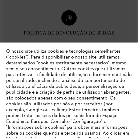
POLÍTICA DE DEVOLUÇÃO DE 30 DIAS
O nosso site utiliza cookies e tecnologias semelhantes
Opções de pagamento
("cookies"). Para disponibilizar o nosso site, utilizamos
determinados "cookies estritamente necessários", mesmo
sem o seu consentimento. Outros cookies que utilizamos
para otimizar a facilidade de utilização e fornecer conteúdo
personalizado, incluindo a análise do comportamento do
utilizador, a eficácia da publicidade, a personalização da
publicidade e a criação de perfis de utilizador abrangentes,
são colocados apenas com o seu consentimento. Os
Empresa
cookies são utilizados por nós e por terceiros (por
exemplo, Google ou Tealium). Estes terceiros também
podem tratar os seus dados pessoais fora do Espaço
Económico Europeu. Consulte "Configuração" e
FAQs Loja Online
"Informações sobre cookies" para obter mais informações
sobre os cookies que nós e terceiros usamos. Ao clicar em
O SEU NAVEGADOR NÃO SUPORTA