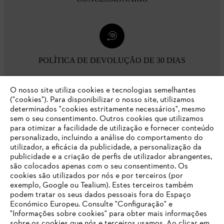
POLÍTICA DE DEVOLUÇÃO DE 30 DIAS
O nosso site utiliza cookies e tecnologias semelhantes
Opções de pagamento
("cookies"). Para disponibilizar o nosso site, utilizamos
determinados "cookies estritamente necessários", mesmo
sem o seu consentimento. Outros cookies que utilizamos
para otimizar a facilidade de utilização e fornecer conteúdo
personalizado, incluindo a análise do comportamento do
utilizador, a eficácia da publicidade, a personalização da
publicidade e a criação de perfis de utilizador abrangentes,
são colocados apenas com o seu consentimento. Os
Empresa
cookies são utilizados por nós e por terceiros (por
exemplo, Google ou Tealium). Estes terceiros também
podem tratar os seus dados pessoais fora do Espaço
Económico Europeu. Consulte "Configuração" e
FAQs Loja Online
"Informações sobre cookies" para obter mais informações
sobre os cookies que nós e terceiros usamos. Ao clicar em