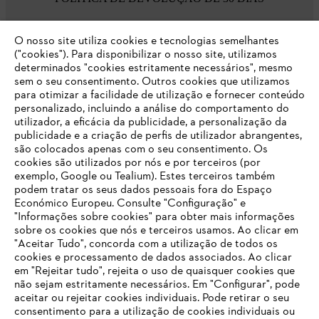
O nosso site utiliza cookies e tecnologias semelhantes
Opções de pagamento
("cookies"). Para disponibilizar o nosso site, utilizamos
determinados "cookies estritamente necessários", mesmo
sem o seu consentimento. Outros cookies que utilizamos
para otimizar a facilidade de utilização e fornecer conteúdo
personalizado, incluindo a análise do comportamento do
utilizador, a eficácia da publicidade, a personalização da
publicidade e a criação de perfis de utilizador abrangentes,
são colocados apenas com o seu consentimento. Os
Empresa
cookies são utilizados por nós e por terceiros (por
exemplo, Google ou Tealium). Estes terceiros também
podem tratar os seus dados pessoais fora do Espaço
Económico Europeu. Consulte "Configuração" e
FAQs Loja Online
"Informações sobre cookies" para obter mais informações
sobre os cookies que nós e terceiros usamos. Ao clicar em
O SEU NAVEGADOR NÃO SUPORTA
"Aceitar Tudo", concorda com a utilização de todos os
ESTE WEBSITE
cookies e processamento de dados associados. Ao clicar
em "Rejeitar tudo", rejeita o uso de quaisquer cookies que
Contacto
não sejam estritamente necessários. Em "Configurar", pode
aceitar ou rejeitar cookies individuais. Pode retirar o seu
Está utilizar um navegador que ainda não suportamos. Para
consentimento para a utilização de cookies individuais ou
obter o melhor uso de nosso site, recomendamos que altere