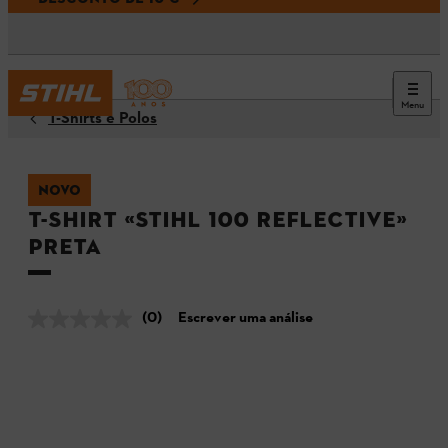
Menu
T-Shirts e Polos
NOVO
T-shirt «STIHL 100 reflective»
preta
(0)
Escrever uma análise