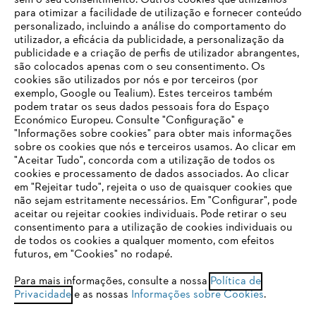
sem o seu consentimento. Outros cookies que utilizamos
para otimizar a facilidade de utilização e fornecer conteúdo
personalizado, incluindo a análise do comportamento do
utilizador, a eficácia da publicidade, a personalização da
publicidade e a criação de perfis de utilizador abrangentes,
são colocados apenas com o seu consentimento. Os
cookies são utilizados por nós e por terceiros (por
Empresa
exemplo, Google ou Tealium). Estes terceiros também
podem tratar os seus dados pessoais fora do Espaço
Económico Europeu. Consulte "Configuração" e
"Informações sobre cookies" para obter mais informações
sobre os cookies que nós e terceiros usamos. Ao clicar em
O SEU NAVEGADOR NÃO SUPORTA
FAQs Loja Online
"Aceitar Tudo", concorda com a utilização de todos os
ESTE WEBSITE
cookies e processamento de dados associados. Ao clicar
em "Rejeitar tudo", rejeita o uso de quaisquer cookies que
não sejam estritamente necessários. Em "Configurar", pode
Contacto
aceitar ou rejeitar cookies individuais. Pode retirar o seu
Está utilizar um navegador que ainda não suportamos. Para
consentimento para a utilização de cookies individuais ou
obter o melhor uso de nosso site, recomendamos que altere
de todos os cookies a qualquer momento, com efeitos
para um dos seguintes navegadores:
futuros, em "Cookies" no rodapé.
Para mais informações, consulte a nossa
Política de
Privacidade
e as nossas
Informações sobre Cookies
.
Condições gerais de venda
Proteção de Dados
firefox
chrome