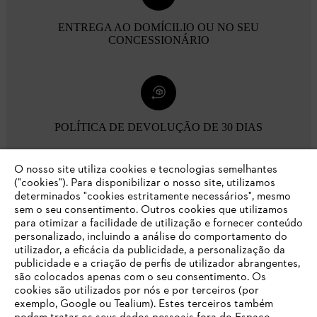
ENTREGA AO DOMÍCILIO OU NO SEU
CONCESSIONÁRIO
POLÍTICA DE DEVOLUÇÃO DE 30 DIAS
O nosso site utiliza cookies e tecnologias semelhantes
Opções de pagamento
("cookies"). Para disponibilizar o nosso site, utilizamos
determinados "cookies estritamente necessários", mesmo
sem o seu consentimento. Outros cookies que utilizamos
para otimizar a facilidade de utilização e fornecer conteúdo
personalizado, incluindo a análise do comportamento do
utilizador, a eficácia da publicidade, a personalização da
publicidade e a criação de perfis de utilizador abrangentes,
são colocados apenas com o seu consentimento. Os
Empresa
cookies são utilizados por nós e por terceiros (por
exemplo, Google ou Tealium). Estes terceiros também