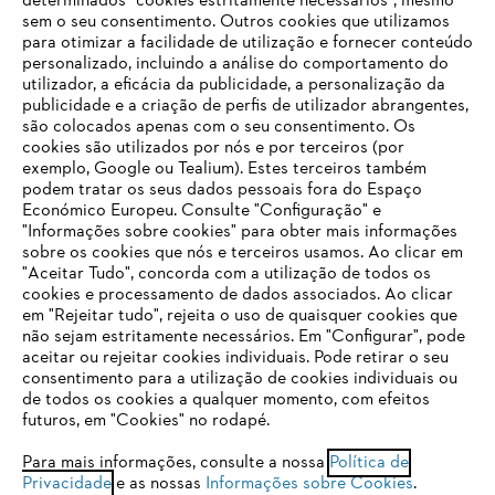
determinados "cookies estritamente necessários", mesmo
sem o seu consentimento. Outros cookies que utilizamos
para otimizar a facilidade de utilização e fornecer conteúdo
personalizado, incluindo a análise do comportamento do
utilizador, a eficácia da publicidade, a personalização da
publicidade e a criação de perfis de utilizador abrangentes,
são colocados apenas com o seu consentimento. Os
cookies são utilizados por nós e por terceiros (por
exemplo, Google ou Tealium). Estes terceiros também
podem tratar os seus dados pessoais fora do Espaço
Económico Europeu. Consulte "Configuração" e
"Informações sobre cookies" para obter mais informações
Equipamento de Proteção Individual / EPI
sobre os cookies que nós e terceiros usamos. Ao clicar em
O SEU NAVEGADOR NÃO SUPORTA
"Aceitar Tudo", concorda com a utilização de todos os
ESTE WEBSITE
cookies e processamento de dados associados. Ao clicar
em "Rejeitar tudo", rejeita o uso de quaisquer cookies que
não sejam estritamente necessários. Em "Configurar", pode
aceitar ou rejeitar cookies individuais. Pode retirar o seu
Está utilizar um navegador que ainda não suportamos. Para
consentimento para a utilização de cookies individuais ou
obter o melhor uso de nosso site, recomendamos que altere
de todos os cookies a qualquer momento, com efeitos
Mantenha-se atualizado com a Newsletter
para um dos seguintes navegadores:
futuros, em "Cookies" no rodapé.
STIHL
Para mais informações, consulte a nossa
Política de
Privacidade
e as nossas
Informações sobre Cookies
.
firefox
chrome