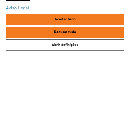
Email
Aviso Legal
safari
edge
Aceitar tudo
Subscrever a newsletter
samsung
Recusar tudo
Abrir definições
#STIHL
PORTES GRÁTIS PARA COMPRAS A PARTIR DE 100€