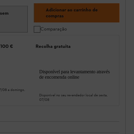
Adicionar ao carrinho de
 sem
compras
Comparação
e 100 €
Recolha gratuita
Disponível para levantamento através
de encomenda online
07/08
a
domingo,
Disponível no seu revendedor local de
sexta,
07/08