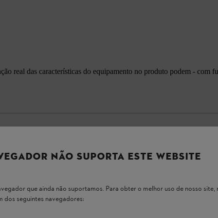
cação real das características do equipamento no produto podem - com f
VEGADOR NÃO SUPORTA ESTE WEBSITE
 navegador que ainda não suportamos. Para obter o melhor uso de nosso sit
um dos seguintes navegadores:
ndimento, baixo ruído