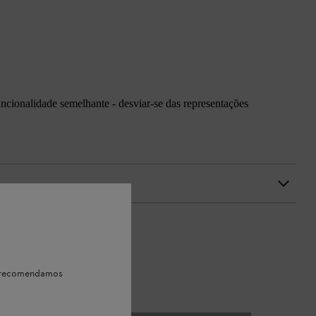
uncionalidade semelhante - desviar-se das representações
e, recomendamos