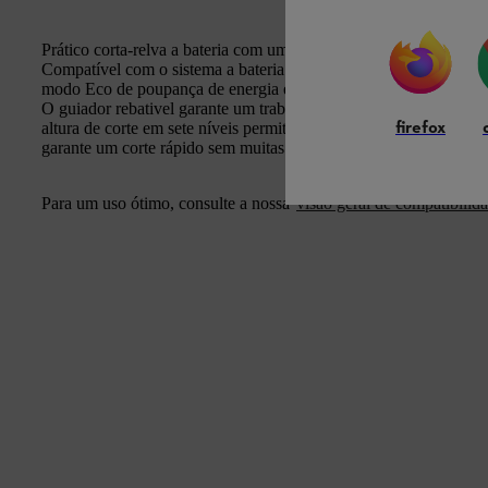
Prático corta-relva a bateria com uma largura de corte de 51 cm
Compatível com o sistema a bateria STIHL AP. As potentes bateria
modo Eco de poupança de energia e a lâmina especial, garantem 
O guiador rebativel garante um trabalho confortável e fácil arm
firefox
altura de corte em sete níveis permite alturas de corte de 25 a 7
garante um corte rápido sem muitas pausas.
Para um uso ótimo, consulte a nossa
visão geral de compatibilida