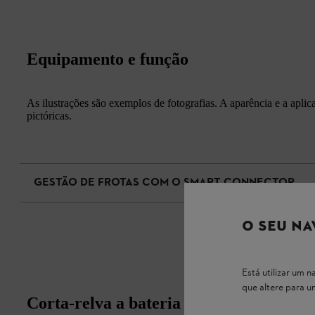
Equipamento e função
As ilustrações são exemplos de fotografias. A aparência e a apli
pictóricas.
GESTÃO DE FROTAS COM O SMART CONNECTOR
O SEU NA
Está utilizar um
que altere para 
Corta-relva a bateria RMA 253: alto re