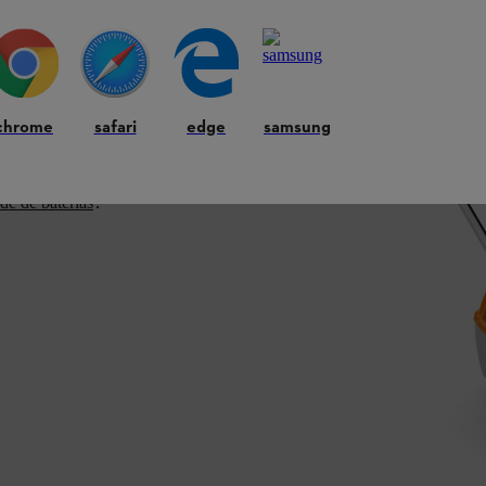
 para trabalhar em relvados de tamanho médio.
s de iões de lítio, juntamente com o eficiente
um corte de relva particularmente económico.
azenamento da máquina. O ajuste central da
chrome
safari
edge
samsung
5 mm. O grande coletor de grama de 55 litros
de de baterias
.