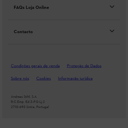
FAQs Loja Online
Contacto
Condições gerais de venda
Proteção de Dados
Sobre nós
Cookies
Informação jurídica
Andreas Stihl, S.A.
R.C.Emp. Ed.3-P.0-Lj.2
2710-693 Sintra, Portugal