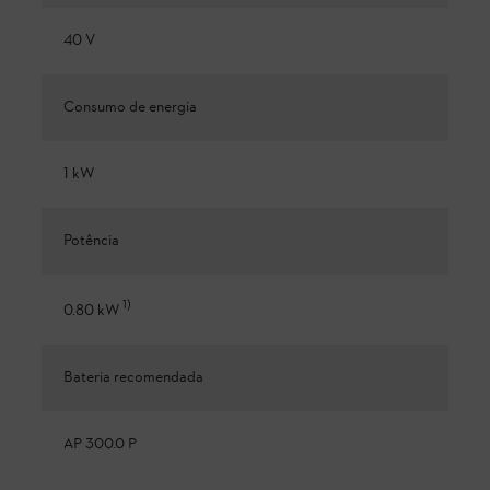
40 V
Consumo de energia
1 kW
Potência
1
)
0.80 kW
Bateria recomendada
AP 300.0 P