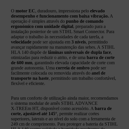
O
motor EC
, duradouro, impressiona pelo
elevado
desempenho e funcionamento com baixa vibração.
A
operação é simples através do
punho de comando
ergonómico
com unidade digital
, preparado para a
instalação posterior de um STIHL Smart Connector. Para
adaptar o trabalho às necessidades de cada tarefa, a
velocidade
pode ser ajustada em
3 níveis
, permitindo
avançar rapidamente na manutenção das sebes. A STIHL
HLA 140 dispõe de
lâminas universais de dupla face
,
otimizadas para reduzir o atrito, e de uma
barra de corte
de 600 mm
, garantindo elevada capacidade de corte com
grande autonomia. Uma
correia de ombro
pode ser
facilmente colocada ou removida através do
anel de
transporte na haste
, permitindo um trabalho confortável,
flexível e eficiente.
Para um conforto de utilização ainda maior, recomendamos
o sistema modular de arnês STIHL ADVANCE
X‑TREEm HT, disponível como acessório. A
barra de
corte, ajustável até 145°
, permite realizar cortes
superiores, laterais e ao nível do solo com a ferramenta de
249 cm de comprimento. Para proteger a bateria da STIHL