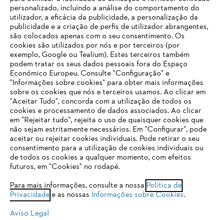
personalizado, incluindo a análise do comportamento do
utilizador, a eficácia da publicidade, a personalização da
publicidade e a criação de perfis de utilizador abrangentes,
são colocados apenas com o seu consentimento. Os
cookies são utilizados por nós e por terceiros (por
exemplo, Google ou Tealium). Estes terceiros também
podem tratar os seus dados pessoais fora do Espaço
Económico Europeu. Consulte "Configuração" e
"Informações sobre cookies" para obter mais informações
sobre os cookies que nós e terceiros usamos. Ao clicar em
O SEU NAVEGADOR NÃO SUPORTA
"Aceitar Tudo", concorda com a utilização de todos os
ESTE WEBSITE
cookies e processamento de dados associados. Ao clicar
em "Rejeitar tudo", rejeita o uso de quaisquer cookies que
não sejam estritamente necessários. Em "Configurar", pode
aceitar ou rejeitar cookies individuais. Pode retirar o seu
Está utilizar um navegador que ainda não suportamos. Para
consentimento para a utilização de cookies individuais ou
obter o melhor uso de nosso site, recomendamos que altere
de todos os cookies a qualquer momento, com efeitos
para um dos seguintes navegadores:
futuros, em "Cookies" no rodapé.
Para mais informações, consulte a nossa
Política de
Privacidade
e as nossas
Informações sobre Cookies
.
firefox
chrome
Aviso Legal