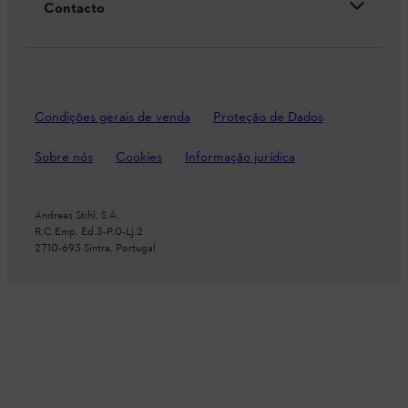
Contacto
Condições gerais de venda
Proteção de Dados
Sobre nós
Cookies
Informação jurídica
Andreas Stihl, S.A.
R.C.Emp. Ed.3-P.0-Lj.2
2710-693 Sintra, Portugal