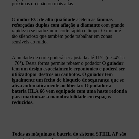
próximas do chão ou mais altas.
O
motor EC de alta qualidade
acelera as
lâminas
reforçadas duplas com afiação a diamante
com grande
rapidez o se traduz num corte rápido e limpo. O motor é
tão silencioso que também pode trabalhar em zonas
sensíveis ao ruído.
A unidade de corte poderá ser ajustada até 115° (de -45° a
+70°). Desta forma permite rebater o podador
O
guiador
tem um design especialmente ergonómico e poderá ser
utilizado
por destros ou canhotos
. O guiador tem
igualmente um fecho de bloqueio de segurança que se
ativa automáticamente ao libertar. O podador a
bateria HLA 66 vem equipado com uma
haste redonda
para maximizar a manobrabilidade em espaços
reduzidos.
Todas as máquinas a bateria do sistema STIHL AP são