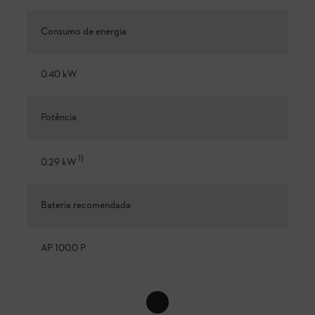
Consumo de energia
0.40 kW
Potência
1
)
0.29 kW
Bateria recomendada
AP 100.0 P