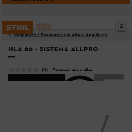
Menu
Podadores / Podadores em Altura Angulares
HLA 66 - Sistema ALLPRO
(0)
Escrever uma análise