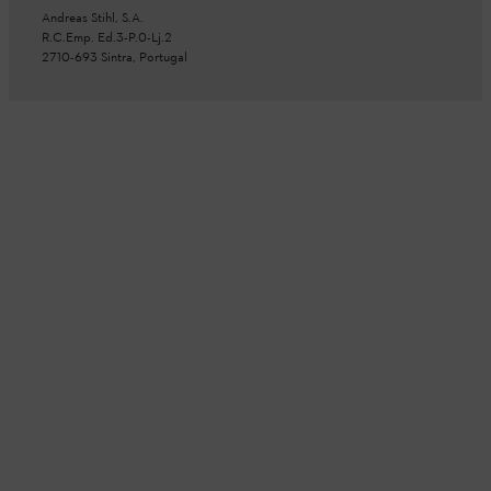
Andreas Stihl, S.A.
R.C.Emp. Ed.3-P.0-Lj.2
2710-693 Sintra, Portugal