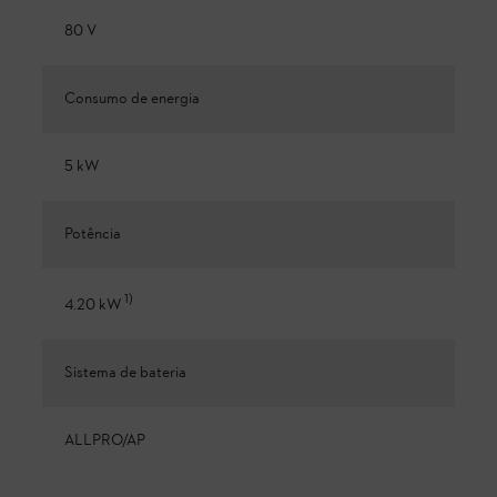
80 V
Consumo de energia
5 kW
Potência
1
)
4.20 kW
Sistema de bateria
ALLPRO/AP