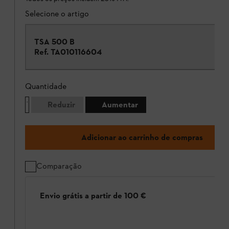
Selecione o artigo
TSA 500 B
Ref.
TA010116604
Quantidade
Reduzir
Aumentar
Adicionar ao carrinho de compras
Comparação
Envio grátis a partir de 100 €