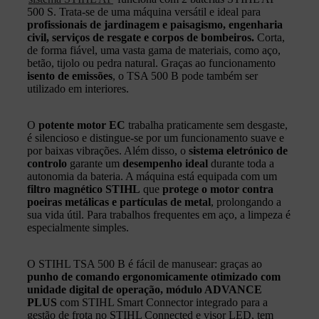
500 S. Trata‑se de uma máquina versátil e ideal para
profissionais de jardinagem e paisagismo, engenharia
civil, serviços de resgate e corpos de bombeiros.
Corta,
de forma fiável, uma vasta gama de materiais, como aço,
betão, tijolo ou pedra natural. Graças ao funcionamento
isento de emissões
, o TSA 500 B pode também ser
utilizado em interiores.
O
potente motor EC
trabalha praticamente sem desgaste,
é silencioso e distingue‑se por um funcionamento suave e
por baixas vibrações. Além disso, o
sistema eletrónico de
controlo
garante um
desempenho ideal
durante toda a
autonomia da bateria. A máquina está equipada com um
filtro magnético STIHL
que
protege o motor contra
poeiras metálicas e partículas de metal
, prolongando a
sua vida útil. Para trabalhos frequentes em aço, a limpeza é
especialmente simples.
O STIHL TSA 500 B é fácil de manusear: graças ao
punho de comando ergonomicamente otimizado com
unidade digital de operação, módulo ADVANCE
PLUS
com STIHL Smart Connector integrado para a
gestão de frota no STIHL Connected e visor LED, tem