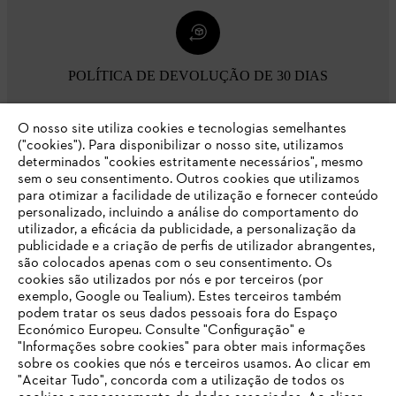
POLÍTICA DE DEVOLUÇÃO DE 30 DIAS
O nosso site utiliza cookies e tecnologias semelhantes
Opções de pagamento
("cookies"). Para disponibilizar o nosso site, utilizamos
determinados "cookies estritamente necessários", mesmo
sem o seu consentimento. Outros cookies que utilizamos
para otimizar a facilidade de utilização e fornecer conteúdo
personalizado, incluindo a análise do comportamento do
utilizador, a eficácia da publicidade, a personalização da
publicidade e a criação de perfis de utilizador abrangentes,
são colocados apenas com o seu consentimento. Os
Empresa
cookies são utilizados por nós e por terceiros (por
exemplo, Google ou Tealium). Estes terceiros também
podem tratar os seus dados pessoais fora do Espaço
Económico Europeu. Consulte "Configuração" e
FAQs Loja Online
"Informações sobre cookies" para obter mais informações
sobre os cookies que nós e terceiros usamos. Ao clicar em
O SEU NAVEGADOR NÃO SUPORTA
"Aceitar Tudo", concorda com a utilização de todos os
ESTE WEBSITE