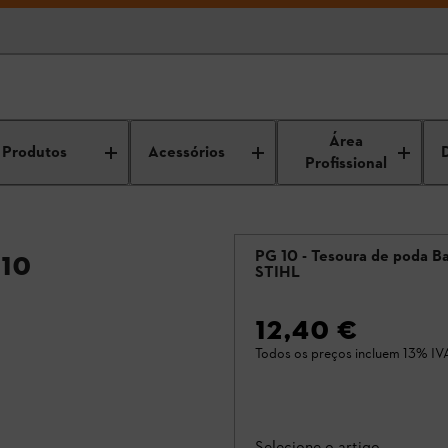
Área
Produtos
Acessórios
Profissional
PG 10 - Tesoura de poda Ba
10
STIHL
12,40 €
Todos os preços incluem 13% IV
Selecione o artigo