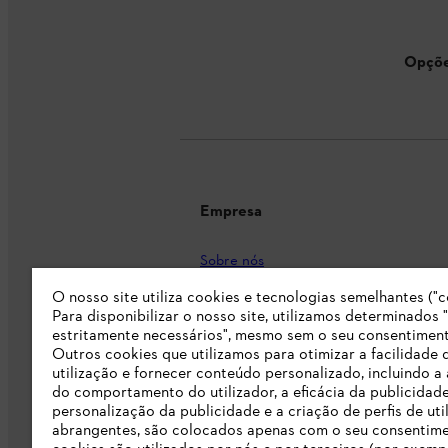
Opçõe
Empresa
Sobre nós
O nosso site utiliza cookies e tecnologias semelhantes ("c
Imprensa
Para disponibilizar o nosso site, utilizamos determinados 
Carreira
estritamente necessários", mesmo sem o seu consentiment
Outros cookies que utilizamos para otimizar a facilidade 
Responsabilidade
utilização e fornecer conteúdo personalizado, incluindo a 
do comportamento do utilizador, a eficácia da publicidade
Linha Integridade STIHL
personalização da publicidade e a criação de perfis de uti
abrangentes, são colocados apenas com o seu consentim
Informação para fornecedores