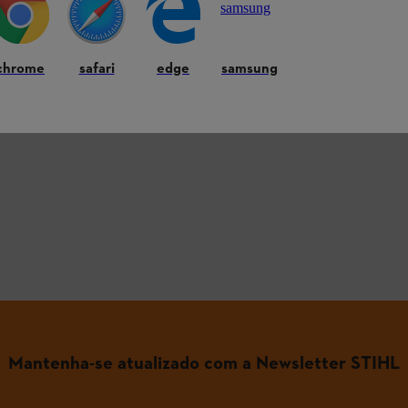
chrome
safari
edge
samsung
 as perguntas mais comuns
Mantenha-se atualizado com a Newsletter STIHL