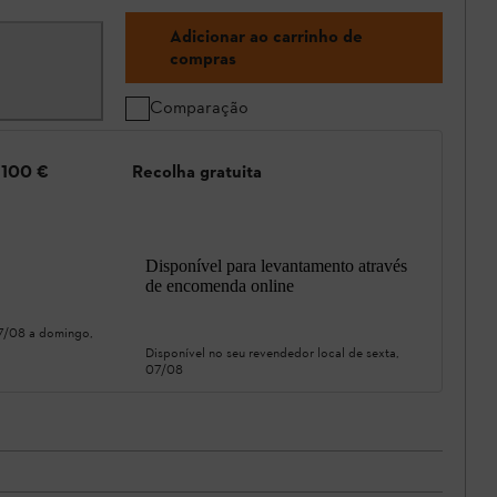
Adicionar ao carrinho de
compras
Comparação
e 100 €
Recolha gratuita
Disponível para levantamento através
de encomenda online
07/08
a
domingo,
Disponível no seu revendedor local de
sexta,
07/08