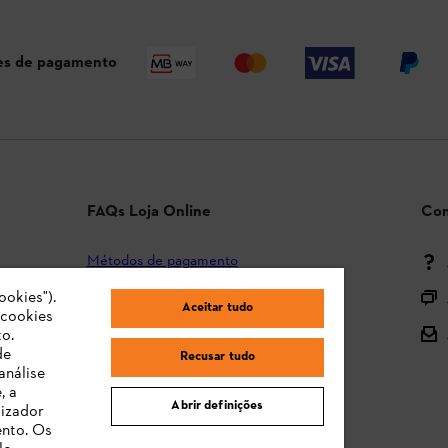
s de pagamento
FAQs Loja Online
Con
Métodos de pagamento
ookies").
Envio e entrega
Aceitar tudo
"cookies
Devolução
o.
de
Recusar tudo
Reclamação e garantia
análise
, a
STIHL Orange Deals
Abrir definições
lizador
ento. Os
Manuais de Instruções