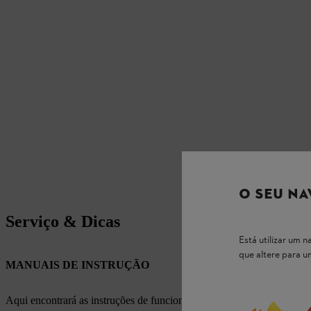
O SEU NA
Serviço & Dicas
Está utilizar um
que altere para 
MANUAIS DE INSTRUÇÃO
Aqui encontrará as instruções de funcionamento apropriadas para os