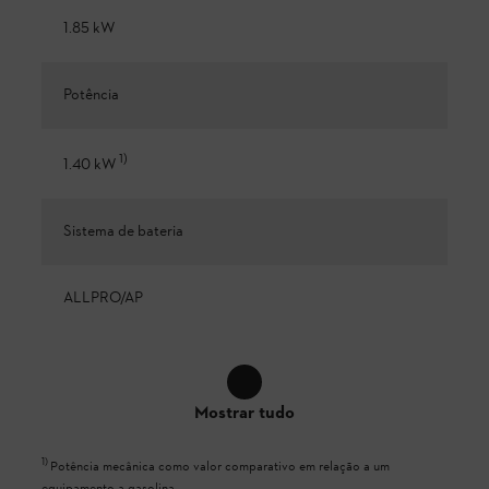
1.85 kW
Potência
1
)
1.40 kW
Sistema de bateria
ALLPRO/AP
Mostrar tudo
1
)
Potência mecânica como valor comparativo em relação a um
equipamento a gasolina