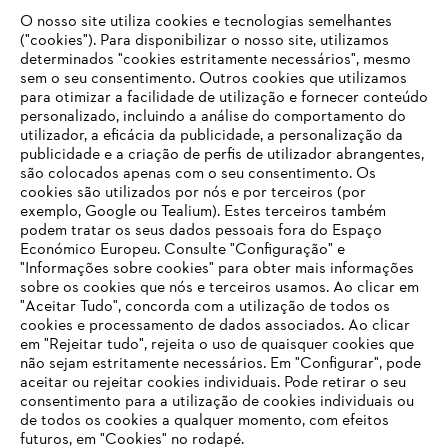
O nosso site utiliza cookies e tecnologias semelhantes
("cookies"). Para disponibilizar o nosso site, utilizamos
determinados "cookies estritamente necessários", mesmo
sem o seu consentimento. Outros cookies que utilizamos
para otimizar a facilidade de utilização e fornecer conteúdo
personalizado, incluindo a análise do comportamento do
utilizador, a eficácia da publicidade, a personalização da
publicidade e a criação de perfis de utilizador abrangentes,
são colocados apenas com o seu consentimento. Os
cookies são utilizados por nós e por terceiros (por
exemplo, Google ou Tealium). Estes terceiros também
podem tratar os seus dados pessoais fora do Espaço
Económico Europeu. Consulte "Configuração" e
"Informações sobre cookies" para obter mais informações
sobre os cookies que nós e terceiros usamos. Ao clicar em
O SEU NAVEGADOR NÃO SUPORTA
"Aceitar Tudo", concorda com a utilização de todos os
ESTE WEBSITE
cookies e processamento de dados associados. Ao clicar
em "Rejeitar tudo", rejeita o uso de quaisquer cookies que
não sejam estritamente necessários. Em "Configurar", pode
aceitar ou rejeitar cookies individuais. Pode retirar o seu
Está utilizar um navegador que ainda não suportamos. Para
consentimento para a utilização de cookies individuais ou
obter o melhor uso de nosso site, recomendamos que altere
de todos os cookies a qualquer momento, com efeitos
para um dos seguintes navegadores:
futuros, em "Cookies" no rodapé.