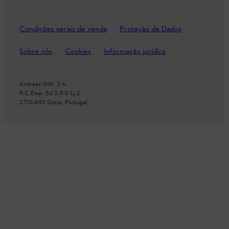
Condições gerais de venda
Proteção de Dados
Sobre nós
Cookies
Informação jurídica
Andreas Stihl, S.A.
R.C.Emp. Ed.3-P.0-Lj.2
2710-693 Sintra, Portugal