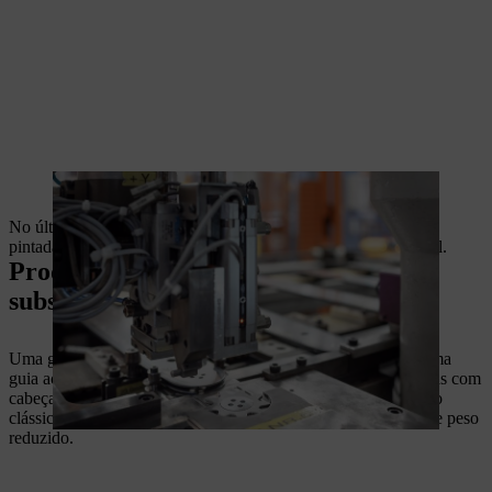
Mais tarde, a estrela de retorno vai reduzir a fricção na guia.
No último passo da produção, a calha de três peças é primeiro
pintada e depois impressa com um sistema de impressão digital.
Produção de uma guia com ponta
substituível
Uma guia com ponta substituível é composta pelo corpo de uma
guia aço e a cabeça da guia de uma guia de três peças. As guias com
cabeça da STIHL são produzidas tanto na forma de construção
clássica maciça, como também em construção estrutura leve de peso
reduzido.