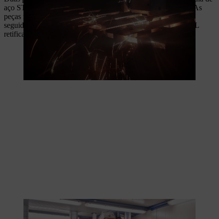
aço STIHL contra desgaste, abrasão e temperaturas elevadas. As
peças moldadas em estelite são soldadas primeiro a laser. Em
seguida, uma máquina especialmente desenvolvida pela STIHL
retifica com precisão a transição entre materiais.
Durante a produção das guias, a transição é retificada.