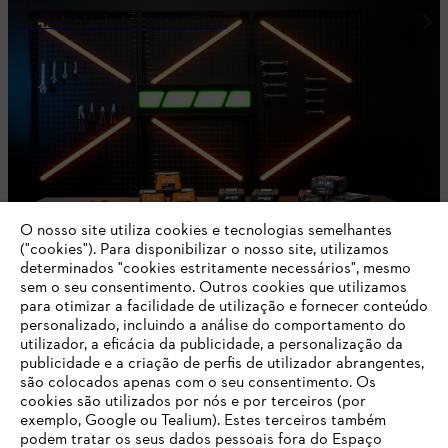
Tecnologia de baterias STIHL
O nosso site utiliza cookies e tecnologias semelhantes
("cookies"). Para disponibilizar o nosso site, utilizamos
determinados "cookies estritamente necessários", mesmo
sem o seu consentimento. Outros cookies que utilizamos
para otimizar a facilidade de utilização e fornecer conteúdo
Informações de segurança
personalizado, incluindo a análise do comportamento do
utilizador, a eficácia da publicidade, a personalização da
publicidade e a criação de perfis de utilizador abrangentes,
são colocados apenas com o seu consentimento. Os
cookies são utilizados por nós e por terceiros (por
exemplo, Google ou Tealium). Estes terceiros também
podem tratar os seus dados pessoais fora do Espaço