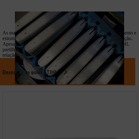
Algumas barras-guia da STIHL são produzidas diretamente em
Waiblingen.
As mais de 100 barras-guia disponíveis divergem em comprimento e
estruturação, para abranger os mais diversos cenários de aplicação.
Apesar destas grandes diferenças, todas as barras-guia da STIHL
partilham um aspeto comum: distinguem-se por uma excelente
relação peso/durabilidade.
Descobrir as guias STIHL