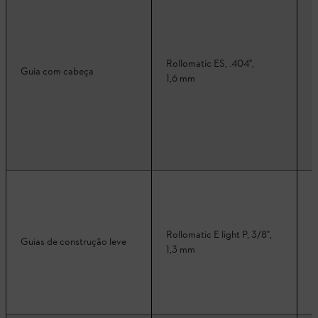
Rollomatic ES, .404",
Guia com cabeça
1,6 mm
Rollomatic E light P, 3/8",
Guias de construção leve
1,3 mm