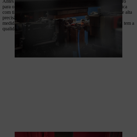
Antes de embalar a guia de aço endurecido pronta, é feito o furo
para o óleo e a pintura. A pintura da guia é totalmente automática
com tinta à base de água. Entretanto, um sistema de câmaras de alta
precisão monitoriza a superfície pintada, a matriz de furos e as
medidas para garantir que cada guia aço endurecido produzida tem a
qualidade comprovada da STIHL antes de chegar aos clientes.