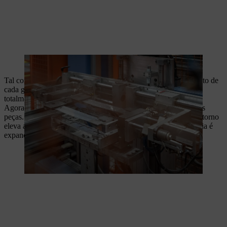
Uma prensa de soldadura comprime as barras-guia de três peças.
Tal como na produção de uma guia maciça, a pista de rolamento de
cada guia de três peças também é temperada numa máquina
totalmente automática da STIHL.
Agora, a estrela de retorno é montada na cabeça da guia de três
peças. Isto reduz a fricção na guia, uma vez que a estrela de retorno
eleva a corrente da guia. Durante a montagem, a cabeça da guia é
expandida e a estrela é introduzida com o rolamento.