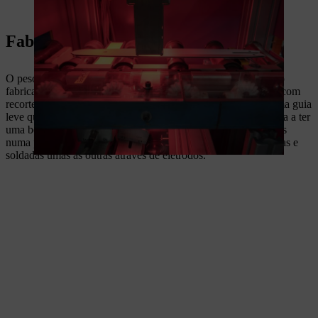
Um sistema de câmaras monitoriza a pintura.
Fabrico de uma guia de três peças
O peso mais baixo consegue-se com as guia de três peças. São
fabricadas a partir de duas chapas laterais e uma placa central com
recortes de grande superfície. Estes recortes permitem criar uma guia
leve que pode ser manuseada com facilidade, mas que continua a ter
uma boa resistência à torção. Todas as três peças são prensadas
numa prensa de soldadura com uma pressão de até 20 toneladas e
soldadas umas às outras através de elétrodos.