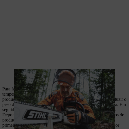
As guias com cabeça da STIHL são ideais para o trabalho
profissional na floresta.
Para fabricar uma guia estrutura leve, a peça em bruto de aço
temperado é fresada em determinados pontos num passo de
produção a montante, antes do corte-soldadura a laser, para reduzir o
peso da guia em cerca de um terço do peso de uma guia maciça. Em
seguida, é soldada uma tampa para cobrir as aberturas fresadas.
Depois, o corpo da guia com cabeça passa pelos mesmos passos de
produção que uma guia aço endurecido, ou seja, é temperado
primeiro, cortado a laser e, no final, recebe a ranhura de guia por