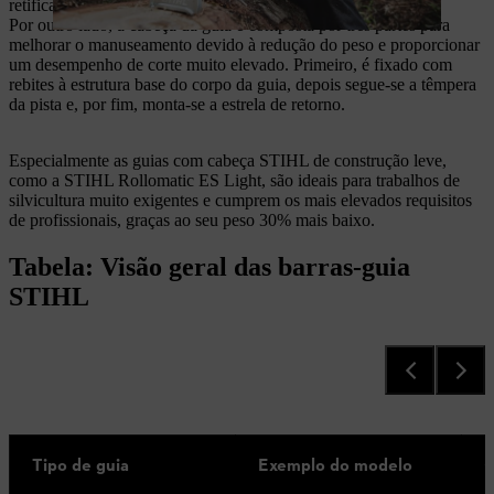
retificação.
Por outro lado, a cabeça da guia é composta por três partes para
melhorar o manuseamento devido à redução do peso e proporcionar
um desempenho de corte muito elevado. Primeiro, é fixado com
rebites à estrutura base do corpo da guia, depois segue-se a têmpera
da pista e, por fim, monta-se a estrela de retorno.
Especialmente as guias com cabeça STIHL de construção leve,
como a STIHL Rollomatic ES Light, são ideais para trabalhos de
silvicultura muito exigentes e cumprem os mais elevados requisitos
de profissionais, graças ao seu peso 30% mais baixo.
Tabela: Visão geral das barras-guia
STIHL
Tipo de guia
Exemplo do modelo
C