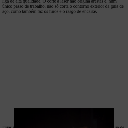
liga de alta qualidade. O corte a laser não origina arestas e, num
único passo de trabalho, não só corta o contorno exterior da guia de
aço, como também faz os furos e o rasgo de encaixe.
A partir de uma peça de aço em bruto são produzidas guias maciças
STIHL.
Duas peças moldadas em estelite protegem a cabeça de uma guia de