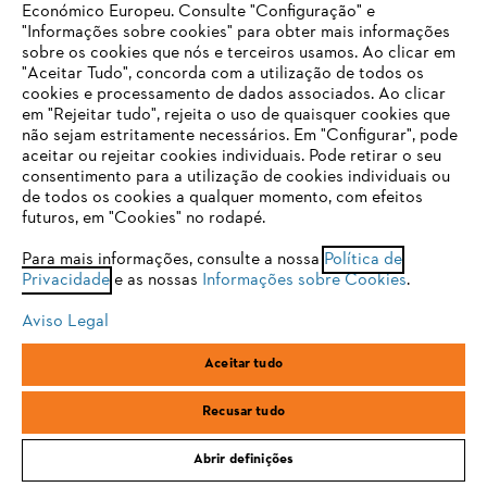
Económico Europeu. Consulte "Configuração" e
"Informações sobre cookies" para obter mais informações
sobre os cookies que nós e terceiros usamos. Ao clicar em
O SEU NAVEGADOR NÃO SUPORTA
"Aceitar Tudo", concorda com a utilização de todos os
ESTE WEBSITE
cookies e processamento de dados associados. Ao clicar
em "Rejeitar tudo", rejeita o uso de quaisquer cookies que
não sejam estritamente necessários. Em "Configurar", pode
aceitar ou rejeitar cookies individuais. Pode retirar o seu
Está utilizar um navegador que ainda não suportamos. Para
consentimento para a utilização de cookies individuais ou
Qualidade e inovação STIHL
obter o melhor uso de nosso site, recomendamos que altere
de todos os cookies a qualquer momento, com efeitos
para um dos seguintes navegadores:
futuros, em "Cookies" no rodapé.
Para mais informações, consulte a nossa
Política de
Privacidade
e as nossas
Informações sobre Cookies
.
Mantenha-se atualizado com a Newsletter
firefox
chrome
STIHL
Aviso Legal
safari
edge
Aceitar tudo
Email
samsung
Recusar tudo
Abrir definições
Subscrever a newsletter