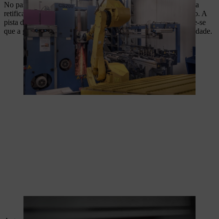
No passo de produção seguinte, uma máquina abrasiva fechada
retifica a ranhura necessária para a guia da corrente na guia aço. A
pista da corrente é novamente temperada. Desta forma, garante-se
que a guia maciça cumpre os mais elevados requisitos de qualidade.
O passo seguinte é a retificação da ranhura.