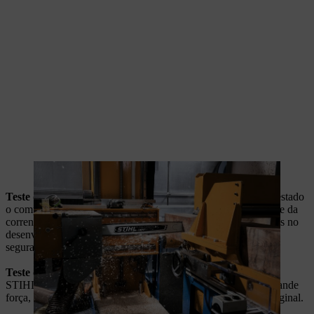
As barras-guia da STIHL são submetidas a testes especiais.
Teste de "kickback":
no banco de ensaio de "kickback", é testado
o comportamento do sistema completo da motosserra, da guia e da
corrente em situações de ressalto. Estes dados são incorporados no
desenvolvimento para fabricar guias que garantam a máxima
segurança para os(as) utilizadores(as).
Teste de flexão:
este teste verifica a rigidez da guia. As guias
STIHL podem deformar-se na madeira sob o efeito de uma grande
força, mas, em seguida, têm de regressar à sua posição reta original.