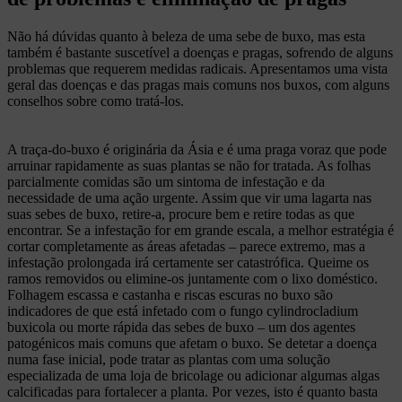
Não há dúvidas quanto à beleza de uma sebe de buxo, mas esta
também é bastante suscetível a doenças e pragas, sofrendo de alguns
problemas que requerem medidas radicais. Apresentamos uma vista
geral das doenças e das pragas mais comuns nos buxos, com alguns
conselhos sobre como tratá-los.
A traça-do-buxo é originária da Ásia e é uma praga voraz que pode
arruinar rapidamente as suas plantas se não for tratada. As folhas
parcialmente comidas são um sintoma de infestação e da
necessidade de uma ação urgente. Assim que vir uma lagarta nas
suas sebes de buxo, retire-a, procure bem e retire todas as que
encontrar. Se a infestação for em grande escala, a melhor estratégia é
cortar completamente as áreas afetadas – parece extremo, mas a
infestação prolongada irá certamente ser catastrófica. Queime os
ramos removidos ou elimine-os juntamente com o lixo doméstico.
Folhagem escassa e castanha e riscas escuras no buxo são
indicadores de que está infetado com o fungo cylindrocladium
buxicola ou morte rápida das sebes de buxo – um dos agentes
patogénicos mais comuns que afetam o buxo. Se detetar a doença
numa fase inicial, pode tratar as plantas com uma solução
especializada de uma loja de bricolage ou adicionar algumas algas
calcificadas para fortalecer a planta. Por vezes, isto é quanto basta