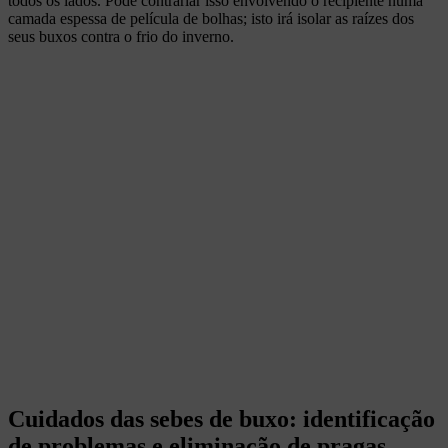
todos os lados. Pode contrariar isso envolvendo o recipiente numa
camada espessa de película de bolhas; isto irá isolar as raízes dos
seus buxos contra o frio do inverno.
Cuidados das sebes de buxo: identificação
de problemas e eliminação de pragas