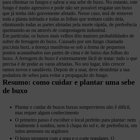
para eliminar os fungos e salvar a sua sebe de buxo. No entanto, este
fungo é muito agressivo e pode não ser possível resgatar um buxo
que já tenha sido gravemente afetado. Nesse caso, terá de remover
toda a planta infetada e todas as folhas que tenham caído dela,
eliminando todas as partes afetadas pela morte rápida, de preferência
queimando-as ou através de compostagem industrial.
Em particular, os buxos mais velhos têm maiores probabilidades de
sofrer de ferrugem do buxo. Causado por um fungo chamado
puccinia buxi, a doença manifesta-se sob a forma de pequenos
pontos acastanhados nas partes de cima e de baixo das folhas do
buxo. A ferrugem do buxo é extremamente fácil de tratar: tudo o que
precisa é de podar as varas afetadas. No seu lugar, irão crescer
ramos novos e saudáveis. Depois de a usar, deve desinfetar a sua
podadora de sebes para evitar a propagação do fungo.
Resumo: como cuidar e plantar uma sebe
de buxo
Plantar e cuidar de buxos buxus sempervirens não é difícil,
mas requer algum conhecimento
O primeiro passo é escolher o local perfeito para plantar: nem
totalmente à sombra, nem à chapa do sol e, de preferência, em
solos arenosos ou argilosos
O buxo prospera com a rega e o corte regulares. O