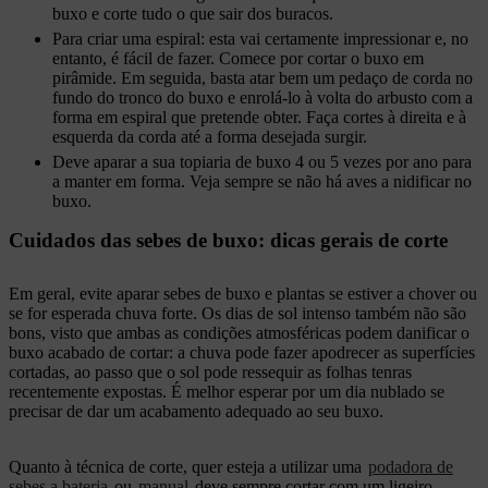
buxo e corte tudo o que sair dos buracos.
Para criar uma espiral: esta vai certamente impressionar e, no
entanto, é fácil de fazer. Comece por cortar o buxo em
pirâmide. Em seguida, basta atar bem um pedaço de corda no
fundo do tronco do buxo e enrolá-lo à volta do arbusto com a
forma em espiral que pretende obter. Faça cortes à direita e à
esquerda da corda até a forma desejada surgir.
Deve aparar a sua topiaria de buxo 4 ou 5 vezes por ano para
a manter em forma. Veja sempre se não há aves a nidificar no
buxo.
Cuidados das sebes de buxo: dicas gerais de corte
Em geral, evite aparar sebes de buxo e plantas se estiver a chover ou
se for esperada chuva forte. Os dias de sol intenso também não são
bons, visto que ambas as condições atmosféricas podem danificar o
buxo acabado de cortar: a chuva pode fazer apodrecer as superfícies
cortadas, ao passo que o sol pode ressequir as folhas tenras
recentemente expostas. É melhor esperar por um dia nublado se
precisar de dar um acabamento adequado ao seu buxo.
Quanto à técnica de corte, quer esteja a utilizar uma
podadora de
sebes a bateria
ou
manual
deve sempre cortar com um ligeiro