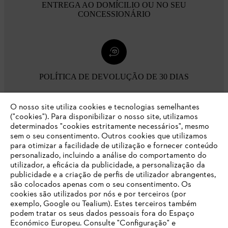
ENTREGA AO DOMÍCILIO OU NO SEU
CONCESSIONÁRIO
POLÍTICA DE DEVOLUÇÃO DE 30 DIAS
O nosso site utiliza cookies e tecnologias semelhantes
Opções de pagamento
("cookies"). Para disponibilizar o nosso site, utilizamos
determinados "cookies estritamente necessários", mesmo
sem o seu consentimento. Outros cookies que utilizamos
para otimizar a facilidade de utilização e fornecer conteúdo
personalizado, incluindo a análise do comportamento do
utilizador, a eficácia da publicidade, a personalização da
publicidade e a criação de perfis de utilizador abrangentes,
são colocados apenas com o seu consentimento. Os
Empresa
cookies são utilizados por nós e por terceiros (por
exemplo, Google ou Tealium). Estes terceiros também
podem tratar os seus dados pessoais fora do Espaço
Económico Europeu. Consulte "Configuração" e