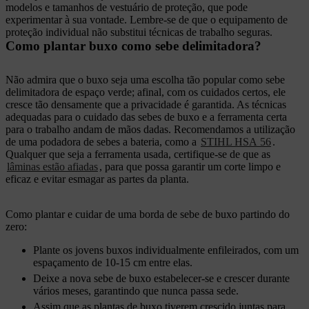
modelos e tamanhos de vestuário de proteção, que pode
experimentar à sua vontade. Lembre-se de que o equipamento de
proteção individual não substitui técnicas de trabalho seguras.
Como plantar buxo como sebe delimitadora?
Não admira que o buxo seja uma escolha tão popular como sebe
delimitadora de espaço verde; afinal, com os cuidados certos, ele
cresce tão densamente que a privacidade é garantida. As técnicas
adequadas para o cuidado das sebes de buxo e a ferramenta certa
para o trabalho andam de mãos dadas. Recomendamos a utilização
de uma podadora de sebes a bateria, como a
STIHL HSA 56
.
Qualquer que seja a ferramenta usada, certifique-se de que as
lâminas estão afiadas
, para que possa garantir um corte limpo e
eficaz e evitar esmagar as partes da planta.
Como plantar e cuidar de uma borda de sebe de buxo partindo do
zero:
Plante os jovens buxos individualmente enfileirados, com um
espaçamento de 10-15 cm entre elas.
Deixe a nova sebe de buxo estabelecer-se e crescer durante
vários meses, garantindo que nunca passa sede.
Assim que as plantas de buxo tiverem crescido juntas para