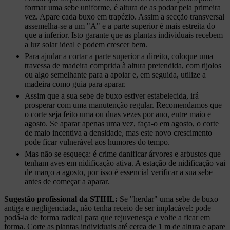
formar uma sebe uniforme, é altura de as podar pela primeira
vez. Apare cada buxo em trapézio. Assim a secção transversal
assemelha-se a um "A" e a parte superior é mais estreita do
que a inferior. Isto garante que as plantas individuais recebem
a luz solar ideal e podem crescer bem.
Para ajudar a cortar a parte superior a direito, coloque uma
travessa de madeira comprida à altura pretendida, com tijolos
ou algo semelhante para a apoiar e, em seguida, utilize a
madeira como guia para aparar.
Assim que a sua sebe de buxo estiver estabelecida, irá
prosperar com uma manutenção regular. Recomendamos que
o corte seja feito uma ou duas vezes por ano, entre maio e
agosto. Se aparar apenas uma vez, faça-o em agosto, o corte
de maio incentiva a densidade, mas este novo crescimento
pode ficar vulnerável aos humores do tempo.
Mas não se esqueça: é crime danificar árvores e arbustos que
tenham aves em nidificação ativa. A estação de nidificação vai
de março a agosto, por isso é essencial verificar a sua sebe
antes de começar a aparar.
Sugestão profissional da STIHL:
Se "herdar" uma sebe de buxo
antiga e negligenciada, não tenha receio de ser implacável: pode
podá-la de forma radical para que rejuvenesça e volte a ficar em
forma. Corte as plantas individuais até cerca de 1 m de altura e apare