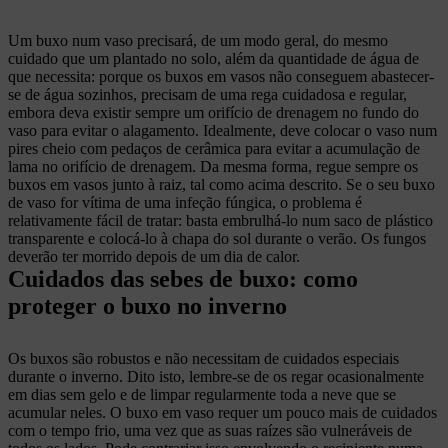
Um buxo num vaso precisará, de um modo geral, do mesmo
cuidado que um plantado no solo, além da quantidade de água de
que necessita: porque os buxos em vasos não conseguem abastecer-
se de água sozinhos, precisam de uma rega cuidadosa e regular,
embora deva existir sempre um orifício de drenagem no fundo do
vaso para evitar o alagamento. Idealmente, deve colocar o vaso num
pires cheio com pedaços de cerâmica para evitar a acumulação de
lama no orifício de drenagem. Da mesma forma, regue sempre os
buxos em vasos junto à raiz, tal como acima descrito. Se o seu buxo
de vaso for vítima de uma infeção fúngica, o problema é
relativamente fácil de tratar: basta embrulhá-lo num saco de plástico
transparente e colocá-lo à chapa do sol durante o verão. Os fungos
deverão ter morrido depois de um dia de calor.
Cuidados das sebes de buxo: como
proteger o buxo no inverno
Os buxos são robustos e não necessitam de cuidados especiais
durante o inverno. Dito isto, lembre-se de os regar ocasionalmente
em dias sem gelo e de limpar regularmente toda a neve que se
acumular neles. O buxo em vaso requer um pouco mais de cuidados
com o tempo frio, uma vez que as suas raízes são vulneráveis de