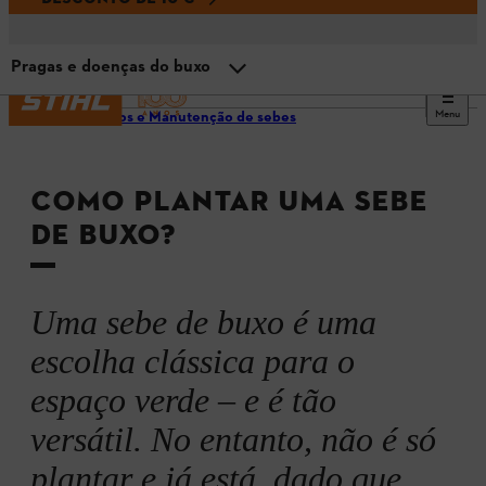
Pragas e doenças do buxo
Menu
Cuidados e Manutenção de sebes
Noções básicas sobre sebes de buxo
COMO PLANTAR UMA SEBE
Plantar uma sebe de buxo: o local perfeito
DE BUXO?
Aparamento das bordas e topiaria das sebes de buxo
Uma sebe de buxo é uma
Cuidados das sebes de buxo: regar e fertilizar
escolha clássica para o
espaço verde – e é tão
Cultivo de buxos em vasos
versátil. No entanto, não é só
plantar e já está, dado que