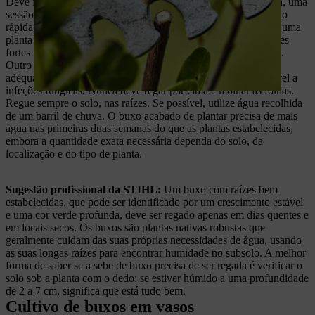
Deve fertilizar o buxo três dias depois de o aparar. Nesta altura, uma
sessão de nutrição adequada ajuda a assegurar uma recuperação
rápida e também torna a sua sebe mais resiliente, uma vez que uma
planta de buxus sempervirens com um bom crescimento e raízes
fortes também fica mais bem protegida contra possíveis pragas.
Outro passo importante para proteger contra pragas é a rega
adequada. Fazer o que está errado é tornar o seu buxo suscetível a
infeções fúngicas. Nunca deve regar por cima e molhar as folhas.
Regue sempre o solo, nas raízes. Se possível, utilize água recolhida
de um barril de chuva. O buxo acabado de plantar precisa de mais
água nas primeiras duas semanas do que as plantas estabelecidas,
embora a quantidade exata necessária dependa do solo, da
localização e do tipo de planta.
Sugestão profissional da STIHL:
Um buxo com raízes bem
estabelecidas, que pode ser identificado por um crescimento estável
e uma cor verde profunda, deve ser regado apenas em dias quentes e
em locais secos. Os buxos são plantas nativas robustas que
geralmente cuidam das suas próprias necessidades de água, usando
as suas longas raízes para encontrar humidade no subsolo. A melhor
forma de saber se a sebe de buxo precisa de ser regada é verificar o
solo sob a planta com o dedo: se estiver húmido a uma profundidade
de 2 a 7 cm, significa que está tudo bem.
Cultivo de buxos em vasos