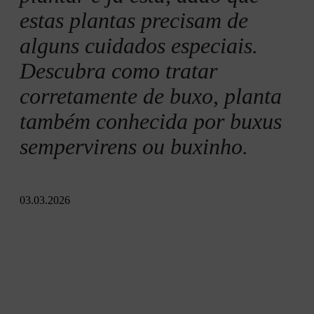
Cuidados das sebes de buxo: proteção no inverno
estas plantas precisam de
alguns cuidados especiais.
Pragas e doenças do buxo
Descubra como tratar
corretamente de buxo, planta
também conhecida por buxus
sempervirens ou buxinho.
03.03.2026