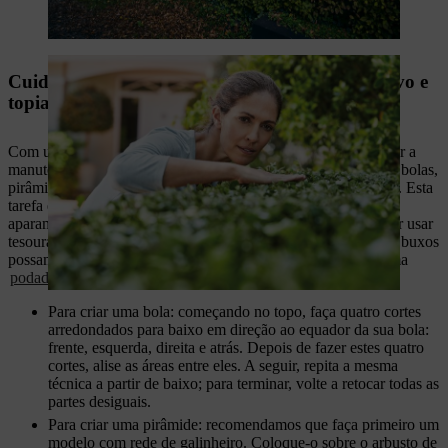
Cuidados das sebes de buxo: aparamento criativo e
topiaria
Com um pouco mais de dedicação ao aparar, pode não só fazer a
manutenção dos seus buxos, como também transformá-los em bolas,
pirâmides ou espirais, que não vão deixar ninguém indiferente. Esta
tarefa é mais complexa do que a maioria dos trabalhos de
aparamento de sebes, pelo que recomendamos que comece por usar
tesouras manuais, embora os jardineiros mais experientes com buxos
possam certamente conseguir resultados espetaculares com uma
podadora de sebes elétrica
.
Para criar uma bola: começando no topo, faça quatro cortes
arredondados para baixo em direção ao equador da sua bola:
frente, esquerda, direita e atrás. Depois de fazer estes quatro
cortes, alise as áreas entre eles. A seguir, repita a mesma
técnica a partir de baixo; para terminar, volte a retocar todas as
partes desiguais.
Para criar uma pirâmide: recomendamos que faça primeiro um
modelo com rede de galinheiro. Coloque-o sobre o arbusto de