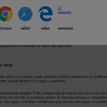
 certa
chrome
safari
edge
samsung
cer os nutrientes específicos que faltam no solo do seu jardim ou floreir
 a fertilização irá fazer mais mal do que bem – tanto às suas plantas qua
e ser prejudicial, dado que o excesso de substâncias na terra sobreferti
tilização de plantas, uma vez que estas adicionam matéria natural ao so
 prejudiciais ao ambiente se forem mal aplicados.
o certa
aber qual o seu estado e pode ajudá-lo a utilizar futuramente os fertiliz
rmite poupar dinheiro e proteger o ambiente.
rma bastante simples. Pode comprar kits de teste de solo ou enviar uma
atórios devolverão os resultados dentro de algumas semanas e, dependen
 Isto ajuda a escolher o fertilizante para plantas certo para o seu jardi