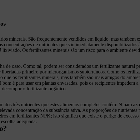
cos
vários minerais. São frequentemente vendidos em líquido, mas também es
s concentrações de nutrientes que são imediatamente disponibilizados 
é lixiviado. Os fertilizantes minerais são um risco para o ambiente devido
nha de osso. Como tal, podem ser considerados um fertilizante natural p
r libertadas primeiro por microrganismos subterrâneos. Como os fertili
do que os fertilizantes minerais, mas também são mais amigos do ambie
al bom é para usar em plantas envasadas, pois os recipientes impedem a f
 decompor o fertilizante orgânico.
dos três nutrientes que estes alimentos completos contêm: N para azot
 elevada concentração da substância ativa. As proporções de nutrientes 
eiros em fertilizantes NPK; isto significa que existe o perigo de exces
a escolha adequada.
lo?