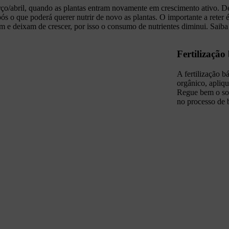
rço/abril, quando as plantas entram novamente em crescimento ativo. 
ós o que poderá querer nutrir de novo as plantas. O importante a reter é
m e deixam de crescer, por isso o consumo de nutrientes diminui. Saib
Fertilização
A fertilização b
orgânico, apliq
Regue bem o sol
no processo de 