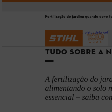
Fertilização do jardim: quando deve f
Fertilização do jardim: porque é 
Página inicial
Dicas e projetos de bricolag
Fertilização do jardim: escolher a
TUDO SOBRE A N
Fertilização do jardim: quando de
Necessidades de fertilização de p
A fertilização do ja
alimentando o solo 
essencial – saiba co