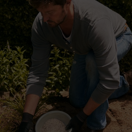
tureza
ecido de crescimento, morte, apodrecimento e decomposição, sendo ca
, precisamos de recriar este ciclo para que as plantas medrem – o que r
 e apodrece; os microrganismos no solo decompõem os restos e libertam o
tificial, as plantas são dispostas, podadas, cortadas e colhidas, o que 
 do jardim. Ela designa apenas a adição de nutrientes vitais de que as pl
mposto (Como fazer composto?), uma vez que é criado através do mesmo
ão valiosa, mas para que o seu jardim realmente possa medrar, precis
antas precisam para um bom crescimento.
os produtos.
um fertilizante
 Explicamos