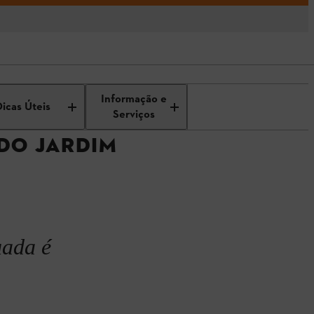
Fertilização do jardim e nutrição
Informação e
Dicas Úteis
Serviços
 DO JARDIM
uada é