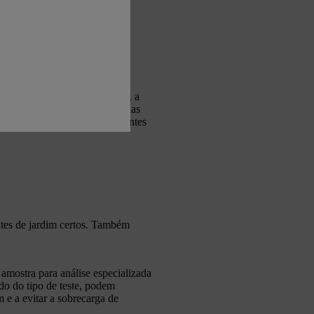
a, ou estes rapidamente se
nto ao ambiente. Em particular, a
lizada extravasa e poliu as águas
lo, ao contrário dos fertilizantes
antes de jardim certos. Também
 amostra para análise especializada
do do tipo de teste, podem
m e a evitar a sobrecarga de