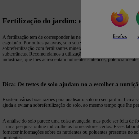
Fertilização do jardim: escolher a nutrição
firefox
A fertilização tem de corresponder às necessidades das plantas e forne
esgotarão. Por outras palavras, se o seu solo for já rico em nutrientes,
sobrefertilização com fertilizantes minerais altamente concentrados pod
subterrâneas. Recomendamos a utilização de opções orgânicas para a fer
industriais, que lhes acrescentam nutrientes sintéticos, potencialmente
Dica: Os testes de solo ajudam-no a escolher a nutriçã
Existem várias boas razões para analisar o solo no seu jardim: fica a s
ajuda a evitar a sobrefertilização do solo, ao mesmo tempo que lhe pe
A análise do solo parece uma coisa avançada, mas pode ser feita de fo
– uma pesquisa online indica-lhe os fornecedores certos. Esses labor
fornecer informações sobre os nutrientes ou poluentes presentes no solo.
nutrientes.