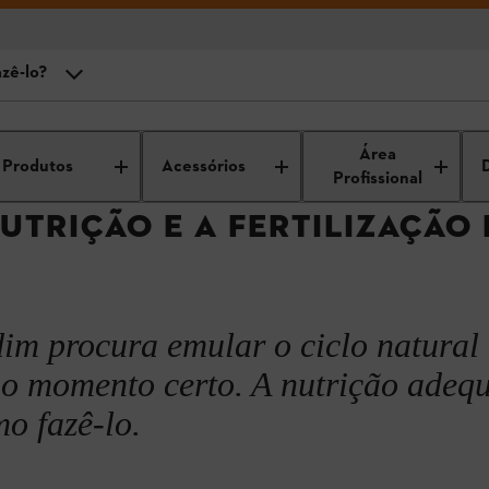
azê-lo?
necessário?
e e jardim
Manutenção de jardins
Design e planeamento do jardim
Área
Produtos
Acessórios
 nutrição certa
Profissional
UTRIÇÃO E A FERTILIZAÇÃO
ve fazê-lo?
lantas específicas
rdim procura emular o ciclo natural
no momento certo. A nutrição adeq
mo fazê-lo.