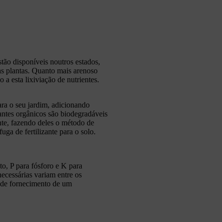
tão disponíveis noutros estados,
às plantas. Quanto mais arenoso
 a esta lixiviação de nutrientes.
ara o seu jardim, adicionando
zantes orgânicos são biodegradáveis
nte, fazendo deles o método de
uga de fertilizante para o solo.
o, P para fósforo e K para
necessárias variam entre os
so de fornecimento de um