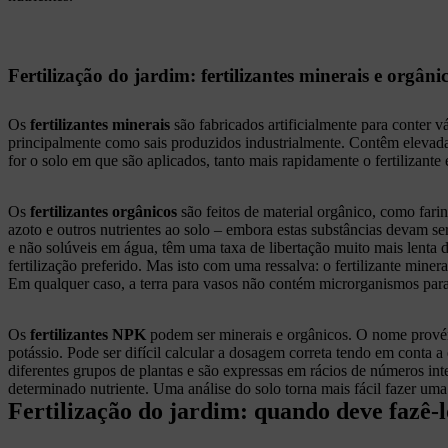
Fertilização do jardim: fertilizantes minerais e orgâni
Os
fertilizantes minerais
são fabricados artificialmente para conter 
principalmente como sais produzidos industrialmente. Contêm elevada
for o solo em que são aplicados, tanto mais rapidamente o fertilizante 
Os
fertilizantes orgânicos
são feitos de material orgânico, como fari
azoto e outros nutrientes ao solo – embora estas substâncias devam se
e não solúveis em água, têm uma taxa de libertação muito mais lenta 
fertilização preferido. Mas isto com uma ressalva: o fertilizante miner
Em qualquer caso, a terra para vasos não contém microrganismos para
Os
fertilizantes NPK
podem ser minerais e orgânicos. O nome provém 
potássio. Pode ser difícil calcular a dosagem correta tendo em conta a
diferentes grupos de plantas e são expressas em rácios de números int
determinado nutriente. Uma análise do solo torna mais fácil fazer um
Fertilização do jardim: quando deve fazê-