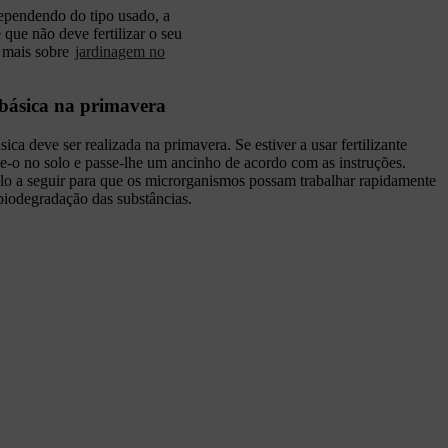
Dependendo do tipo usado, a
 que não deve fertilizar o seu
a mais sobre
jardinagem no
 básica na primavera
ásica deve ser realizada na primavera. Se estiver a usar fertilizante
ue-o no solo e passe-lhe um ancinho de acordo com as instruções.
o a seguir para que os microrganismos possam trabalhar rapidamente
biodegradação das substâncias.