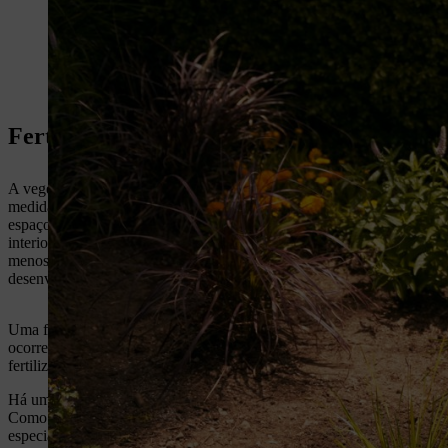
Fertilização do jardim: informado pela na
A vegetação no mundo natural depende de um ciclo biológico estabel
medida. Como jardineiros a criar os nossos próprios reinos ao ar livre
espaços abertos não cultivados, a matéria vegetal morre, cai ao chão
interior, alimentando o crescimento contínuo. No entanto, num jardim ar
menos nutrientes à terra. É aqui que entra a fertilização ou a nutrição
desenvolverem.
Uma forma de imitar a natureza no jardim consiste em adicionar co
ocorre naturalmente na vegetação não-tratada. O
composto
é uma adiç
fertilizante, adicionando os nutrientes específicos de que as suas pl
Há uma série de fertilizantes disponíveis e é fácil perder-se entre tant
Como funcionam os fertilizantes? Quando é que um jardim precisa de 
especial? Qual é a diferença entre fertilizantes minerais e orgânicos?