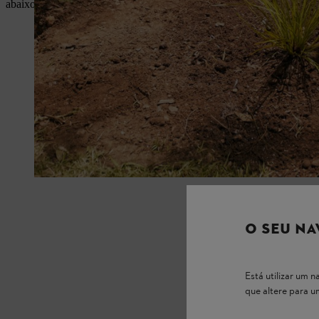
abaixo o que precisa de saber.
O SEU NA
Está utilizar um
que altere para 