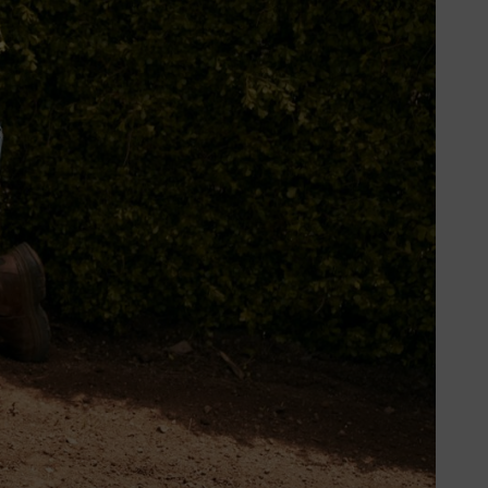
da componente essencial em igual
equer alguma reflexão extra. Em
s nutrientes contidos no seu
significa que são adicionados
antas precisam para se
 processo de apodrecimento que
a de o complementar com outro