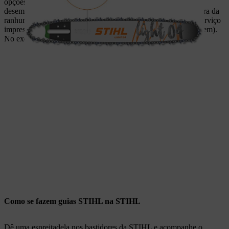
opções de largura de ranhura recomendadas dependem do
desempenho da máquina. Caso pretenda orientar-se pela largura da
ranhura da sua guia antiga, poderá encontrá-la no campo de serviço
impresso na guia (representado ampliado pelo círculo na imagem).
No exemplo, são indicados 1,6 mm.
Como se fazem guias STIHL na STIHL
Dê uma espreitadela nos bastidores da STIHL e acompanhe o