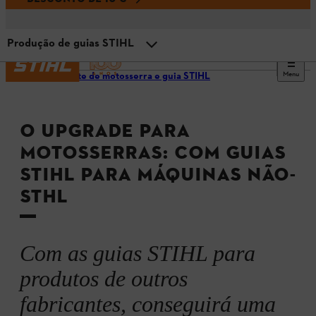
Produção de guias STIHL
Menu
Corrente de motosserra e guia STIHL
Guias STIHL para máquinas não-STIHL
O UPGRADE PARA
Vantagens das guias STIHL
MOTOSSERRAS: COM GUIAS
STIHL PARA MÁQUINAS NÃO-
O que faz das guias STIHL a escolha certa?
STHL
Compatibilidade das guias STIHL com máquinas não-
STIHL
Com as guias STIHL para
Encontrar a guia STIHL adequada
produtos de outros
fabricantes, conseguirá uma