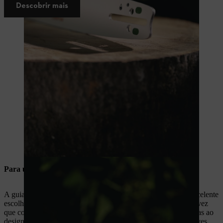
Descobrir mais
Para utilizadores particulares
A guia
STIHL Light 04
com ligação de
guia A041
é uma excelente
escolha para utilizadores particulares e para agricultores, uma vez
que combina construção leve, durabilidade e fiabilidade. Graças ao
design mais fino com quatro rebites e placas interiores mais leves,