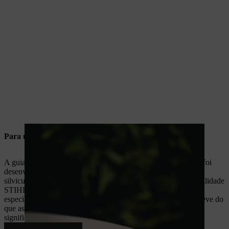
Para utilizadores profissionais
A guia
STIHL Light 04
ultraleve com ligação de
guia K095
foi
desenvolvida especialmente para profissionais da agricultura e
silvicultura. Oferece a máxima fiabilidade e a comprovada qualidade
STIHL. Graças a apenas quatro rebites e placas interiores
especialmente moldadas, a
STIHL Light 04
é até 22% mais leve do
que as
guias K095 convencionais
- para um manuseamento
significativamente mais fácil e uma utilização mais versátil.