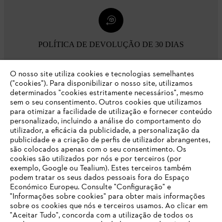
POLÍTICA DE DEVOLUÇÃO DE 30 DIAS
O nosso site utiliza cookies e tecnologias semelhantes
Opções de pagamento
("cookies"). Para disponibilizar o nosso site, utilizamos
determinados "cookies estritamente necessários", mesmo
sem o seu consentimento. Outros cookies que utilizamos
para otimizar a facilidade de utilização e fornecer conteúdo
personalizado, incluindo a análise do comportamento do
utilizador, a eficácia da publicidade, a personalização da
publicidade e a criação de perfis de utilizador abrangentes,
são colocados apenas com o seu consentimento. Os
Empresa
cookies são utilizados por nós e por terceiros (por
exemplo, Google ou Tealium). Estes terceiros também
podem tratar os seus dados pessoais fora do Espaço
Económico Europeu. Consulte "Configuração" e
FAQs Loja Online
"Informações sobre cookies" para obter mais informações
sobre os cookies que nós e terceiros usamos. Ao clicar em
O SEU NAVEGADOR NÃO SUPORTA
"Aceitar Tudo", concorda com a utilização de todos os
ESTE WEBSITE