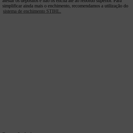
atestar os depósitos e não os encha até ao rebordo superior. Para
simplificar ainda mais o enchimento, recomendamos a utilização do
sistema de enchimento STIHL.