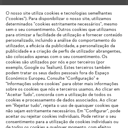
O nosso site utiliza cookies e tecnologias semelhantes
Opções de pagamento
("cookies"). Para disponibilizar o nosso site, utilizamos
determinados "cookies estritamente necessários", mesmo
sem o seu consentimento. Outros cookies que utilizamos
para otimizar a facilidade de utilização e fornecer conteúdo
personalizado, incluindo a análise do comportamento do
utilizador, a eficácia da publicidade, a personalização da
publicidade e a criação de perfis de utilizador abrangentes,
são colocados apenas com o seu consentimento. Os
Empresa
cookies são utilizados por nós e por terceiros (por
exemplo, Google ou Tealium). Estes terceiros também
podem tratar os seus dados pessoais fora do Espaço
Económico Europeu. Consulte "Configuração" e
FAQs Loja Online
"Informações sobre cookies" para obter mais informações
sobre os cookies que nós e terceiros usamos. Ao clicar em
O SEU NAVEGADOR NÃO SUPORTA
"Aceitar Tudo", concorda com a utilização de todos os
ESTE WEBSITE
cookies e processamento de dados associados. Ao clicar
em "Rejeitar tudo", rejeita o uso de quaisquer cookies que
Contacto
não sejam estritamente necessários. Em "Configurar", pode
aceitar ou rejeitar cookies individuais. Pode retirar o seu
Está utilizar um navegador que ainda não suportamos. Para
consentimento para a utilização de cookies individuais ou
obter o melhor uso de nosso site, recomendamos que altere
de todos os cookies a qualquer momento, com efeitos