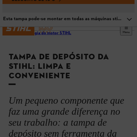
Esta tampa pode-se montar em todas as máquinas stihl?
Menu
Tecnologia do motor STIHL
Tampa de depósito da STIHL
TAMPA DE DEPÓSITO DA
Vantagens da tampa de depósito sem ferramenta
STIHL: LIMPA E
CONVENIENTE
A importância do vedante
Esta tampa pode-se montar em todas as máquinas stihl?
Um pequeno componente que
faz uma grande diferença no
seu trabalho: a tampa de
depósito sem ferramenta da