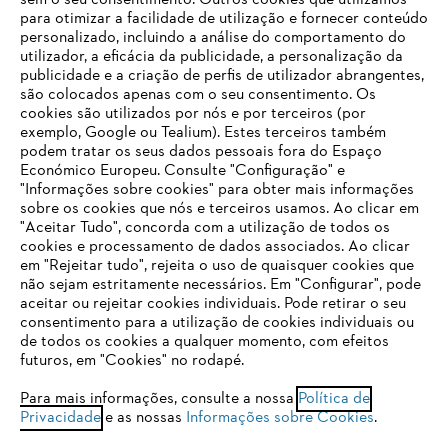
sem o seu consentimento. Outros cookies que utilizamos
para otimizar a facilidade de utilização e fornecer conteúdo
personalizado, incluindo a análise do comportamento do
utilizador, a eficácia da publicidade, a personalização da
publicidade e a criação de perfis de utilizador abrangentes,
são colocados apenas com o seu consentimento. Os
Empresa
cookies são utilizados por nós e por terceiros (por
exemplo, Google ou Tealium). Estes terceiros também
podem tratar os seus dados pessoais fora do Espaço
Económico Europeu. Consulte "Configuração" e
FAQs Loja Online
"Informações sobre cookies" para obter mais informações
sobre os cookies que nós e terceiros usamos. Ao clicar em
O SEU NAVEGADOR NÃO SUPORTA
"Aceitar Tudo", concorda com a utilização de todos os
ESTE WEBSITE
cookies e processamento de dados associados. Ao clicar
em "Rejeitar tudo", rejeita o uso de quaisquer cookies que
Contacto
não sejam estritamente necessários. Em "Configurar", pode
aceitar ou rejeitar cookies individuais. Pode retirar o seu
Está utilizar um navegador que ainda não suportamos. Para
consentimento para a utilização de cookies individuais ou
obter o melhor uso de nosso site, recomendamos que altere
de todos os cookies a qualquer momento, com efeitos
para um dos seguintes navegadores:
futuros, em "Cookies" no rodapé.
Condições gerais de venda
Proteção de Dados
Para mais informações, consulte a nossa
Política de
Privacidade
e as nossas
Informações sobre Cookies
.
firefox
chrome
Sobre nós
Cookies
Informação jurídica