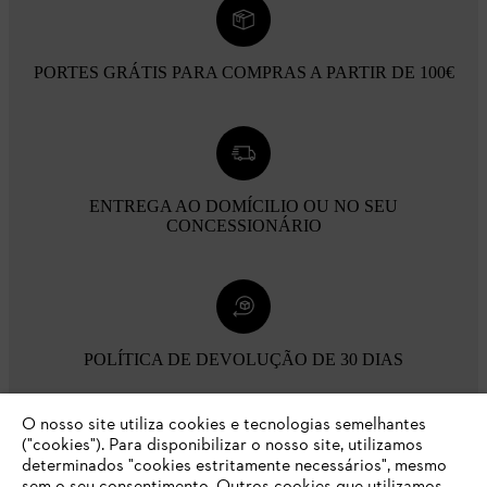
PORTES GRÁTIS PARA COMPRAS A PARTIR DE 100€
ENTREGA AO DOMÍCILIO OU NO SEU
CONCESSIONÁRIO
POLÍTICA DE DEVOLUÇÃO DE 30 DIAS
O nosso site utiliza cookies e tecnologias semelhantes
Opções de pagamento
("cookies"). Para disponibilizar o nosso site, utilizamos
determinados "cookies estritamente necessários", mesmo