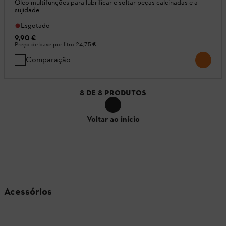
Óleo multifunções para lubrificar e soltar peças calcinadas e a
sujidade
Esgotado
9,90 €
Preço de base por litro
24,75 €
Comparação
8
DE
8
PRODUTOS
Voltar ao início
Acessórios