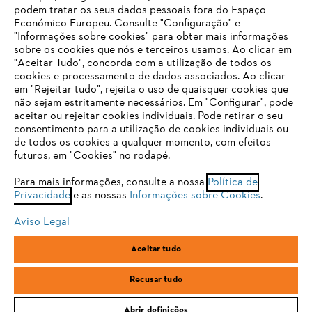
podem tratar os seus dados pessoais fora do Espaço
Económico Europeu. Consulte "Configuração" e
FAQs Loja Online
"Informações sobre cookies" para obter mais informações
sobre os cookies que nós e terceiros usamos. Ao clicar em
O SEU NAVEGADOR NÃO SUPORTA
"Aceitar Tudo", concorda com a utilização de todos os
ESTE WEBSITE
cookies e processamento de dados associados. Ao clicar
em "Rejeitar tudo", rejeita o uso de quaisquer cookies que
Contacto
não sejam estritamente necessários. Em "Configurar", pode
aceitar ou rejeitar cookies individuais. Pode retirar o seu
Está utilizar um navegador que ainda não suportamos. Para
consentimento para a utilização de cookies individuais ou
obter o melhor uso de nosso site, recomendamos que altere
de todos os cookies a qualquer momento, com efeitos
para um dos seguintes navegadores:
futuros, em "Cookies" no rodapé.
Condições gerais de venda
Proteção de Dados
Para mais informações, consulte a nossa
Política de
Privacidade
e as nossas
Informações sobre Cookies
.
firefox
chrome
Sobre nós
Cookies
Informação jurídica
Aviso Legal
safari
edge
Aceitar tudo
Andreas Stihl, S.A.
R.C.Emp. Ed.3-P.0-Lj.2
samsung
2710-693 Sintra, Portugal
Recusar tudo
Abrir definições