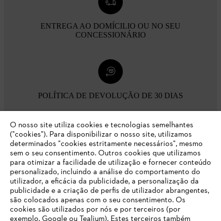
ENTREGA AO DOMÍCILIO OU NO SEU
CONCESSIONÁRIO
POLÍTICA DE DEVOLUÇÃO DE 30 DIAS
O nosso site utiliza cookies e tecnologias semelhantes
Opções de pagamento
("cookies"). Para disponibilizar o nosso site, utilizamos
determinados "cookies estritamente necessários", mesmo
sem o seu consentimento. Outros cookies que utilizamos
para otimizar a facilidade de utilização e fornecer conteúdo
personalizado, incluindo a análise do comportamento do
utilizador, a eficácia da publicidade, a personalização da
publicidade e a criação de perfis de utilizador abrangentes,
são colocados apenas com o seu consentimento. Os
Empresa
cookies são utilizados por nós e por terceiros (por
exemplo, Google ou Tealium). Estes terceiros também