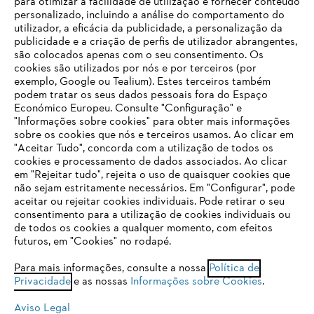
para otimizar a facilidade de utilização e fornecer conteúdo
personalizado, incluindo a análise do comportamento do
utilizador, a eficácia da publicidade, a personalização da
publicidade e a criação de perfis de utilizador abrangentes,
são colocados apenas com o seu consentimento. Os
Empresa
cookies são utilizados por nós e por terceiros (por
exemplo, Google ou Tealium). Estes terceiros também
podem tratar os seus dados pessoais fora do Espaço
Económico Europeu. Consulte "Configuração" e
FAQs Loja Online
"Informações sobre cookies" para obter mais informações
sobre os cookies que nós e terceiros usamos. Ao clicar em
O SEU NAVEGADOR NÃO SUPORTA
"Aceitar Tudo", concorda com a utilização de todos os
ESTE WEBSITE
cookies e processamento de dados associados. Ao clicar
em "Rejeitar tudo", rejeita o uso de quaisquer cookies que
Contacto
não sejam estritamente necessários. Em "Configurar", pode
aceitar ou rejeitar cookies individuais. Pode retirar o seu
Está utilizar um navegador que ainda não suportamos. Para
consentimento para a utilização de cookies individuais ou
obter o melhor uso de nosso site, recomendamos que altere
de todos os cookies a qualquer momento, com efeitos
para um dos seguintes navegadores:
futuros, em "Cookies" no rodapé.
Condições gerais de venda
Proteção de Dados
Para mais informações, consulte a nossa
Política de
Privacidade
e as nossas
Informações sobre Cookies
.
firefox
chrome
Sobre nós
Cookies
Informação jurídica
Aviso Legal