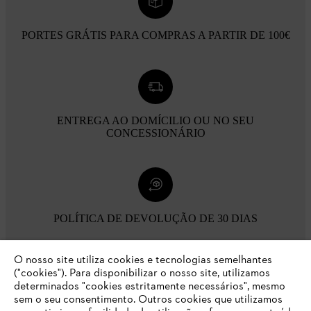
PORTES GRÁTIS PARA COMPRAS A PARTIR DE 100€
ENTREGA AO DOMÍCILIO OU NO SEU
CONCESSIONÁRIO
POLÍTICA DE DEVOLUÇÃO DE 30 DIAS
O nosso site utiliza cookies e tecnologias semelhantes
Opções de pagamento
("cookies"). Para disponibilizar o nosso site, utilizamos
determinados "cookies estritamente necessários", mesmo
sem o seu consentimento. Outros cookies que utilizamos