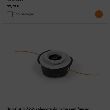
Em stock
22,70 €
Comparação
TrimCut C 32-2, cabeçote de nylon com função