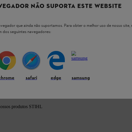
VEGADOR NÃO SUPORTA ESTE WEBSITE
 navegador que ainda não suportamos. Para obter o melhor uso de nosso sit
um dos seguintes navegadores:
oras STIHL FS 160, STIHL FS 220, STIHL FS 300
chrome
safari
edge
samsung
 nossos produtos STIHL