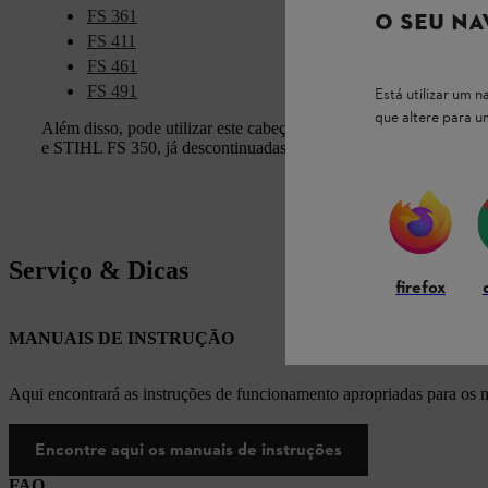
FS 361
O SEU NA
FS 411
FS 461
FS 491
Está utilizar um
que altere para 
Além disso, pode utilizar este cabeçal de corte com as roçad
e STIHL FS 350, já descontinuadas.
Serviço & Dicas
firefox
MANUAIS DE INSTRUÇÃO
Aqui encontrará as instruções de funcionamento apropriadas para os
Encontre aqui os manuais de instruções
FAQ