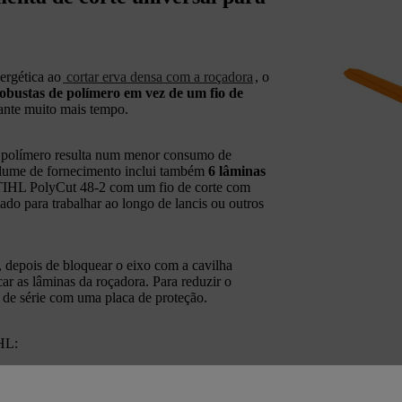
ergética ao
cortar erva densa com a roçadora
, o
obustas de polímero em vez de um fio de
rante muito mais tempo.
e polímero resulta num menor consumo de
lume de fornecimento inclui também
6 lâminas
TIHL PolyCut 48‑2 com um fio de corte com
ado para trabalhar ao longo de lancis ou outros
, depois de bloquear o eixo com a cavilha
car as lâminas da roçadora. Para reduzir o
 de série com uma placa de proteção.
IHL: