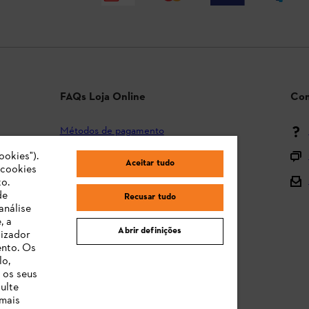
FAQs Loja Online
Con
Métodos de pagamento
ookies").
Envio e entrega
Aceitar tudo
"cookies
Devolução
o.
de
Recusar tudo
Reclamação e garantia
análise
, a
STIHL Orange Deals
Abrir definições
lizador
ento. Os
Manuais de Instruções
lo,
 os seus
ulte
 mais