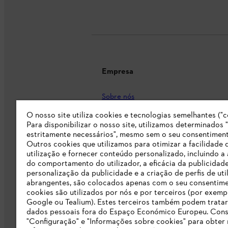
Empresa
Sobre nós
O nosso site utiliza cookies e tecnologias semelhantes ("c
Imprensa
Para disponibilizar o nosso site, utilizamos determinados 
Carreira
estritamente necessários", mesmo sem o seu consentiment
Outros cookies que utilizamos para otimizar a facilidade 
Responsabilidade
utilização e fornecer conteúdo personalizado, incluindo a 
do comportamento do utilizador, a eficácia da publicidade
Linha Integridade STIHL
personalização da publicidade e a criação de perfis de uti
abrangentes, são colocados apenas com o seu consentim
Informação para fornecedores
cookies são utilizados por nós e por terceiros (por exemp
Google ou Tealium). Estes terceiros também podem tratar
dados pessoais fora do Espaço Económico Europeu. Cons
Livro de Reclamações
"Configuração" e "Informações sobre cookies" para obter