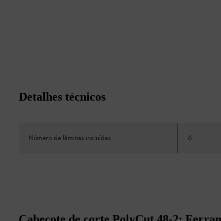
Detalhes técnicos
Número de lâminas incluídas
6
Cabeçote de corte PolyCut 48-2: Ferram