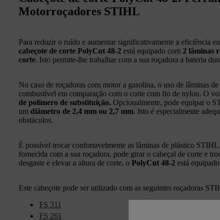
Motorroçadores STIHL
Para reduzir o ruído e aumentar significativamente a eficiência en
cabeçote de corte PolyCut 48‑2
está equipado com
2 lâminas r
corte
. Isto permite-lhe trabalhar com a sua roçadora a bateria du
No caso de roçadoras com motor a gasolina, o uso de lâminas d
combustível em comparação com o corte com fio de nylon. O vo
de polímero de substituição.
Opcionalmente, pode equipar o S
um
diâmetro de 2,4 mm ou 2,7 mm
. Isto é especialmente adequ
obstáculos.
É possível trocar confortavelmente as lâminas de plástico STIHL
fornecida com a sua roçadora, pode girar o cabeçal de corte e tro
desgaste e elevar a altura de corte, o
PolyCut 48‑2
está equipado
Este cabeçote pode ser utilizado com as seguintes roçadoras ST
FS 311
FS 261